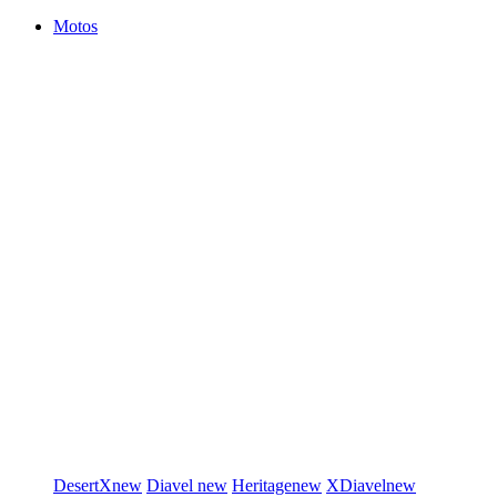
Motos
DesertX
new
Diavel
new
Heritage
new
XDiavel
new