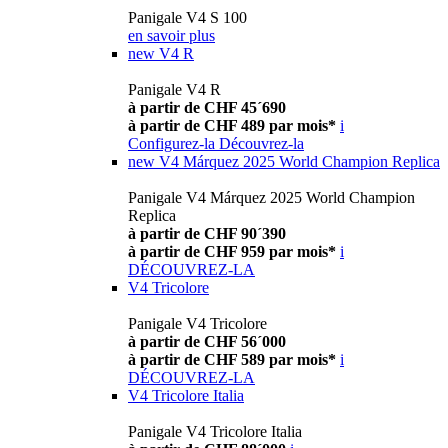
Panigale V4 S 100
en savoir plus
new
V4 R
Panigale V4 R
à partir de CHF 45´690
à partir de CHF 489 par mois*
i
Configurez-la
Découvrez-la
new
V4 Márquez 2025 World Champion Replica
Panigale V4 Márquez 2025 World Champion
Replica
à partir de CHF 90´390
à partir de CHF 959 par mois*
i
DÉCOUVREZ-LA
V4 Tricolore
Panigale V4 Tricolore
à partir de CHF 56´000
à partir de CHF 589 par mois*
i
DÉCOUVREZ-LA
V4 Tricolore Italia
Panigale V4 Tricolore Italia