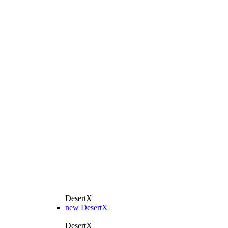
DesertX
new
DesertX
DesertX