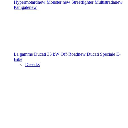
Hypermotard
new
Monster
new
Streetfighter
Multistrada
new
Panigale
new
La gamme Ducati
35 kW
Off-Road
new
Ducati Speciale
E-
Bike
DesertX