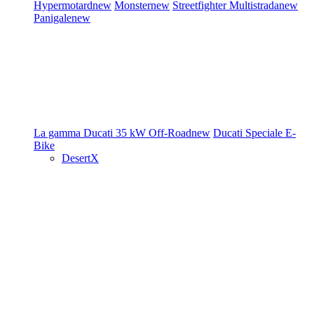
Hypermotard
new
Monster
new
Streetfighter
Multistrada
new
Panigale
new
La gamma Ducati
35 kW
Off-Road
new
Ducati Speciale
E-
Bike
DesertX