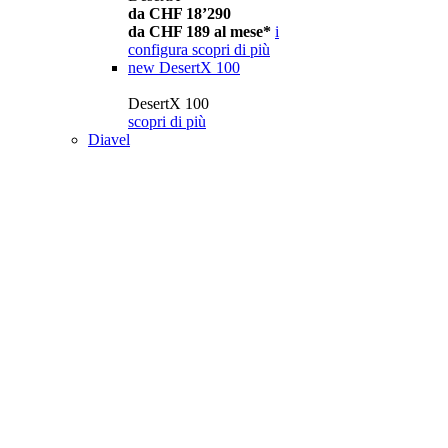
da CHF 18’290
da CHF 189 al mese*
i
configura
scopri di più
new
DesertX 100
DesertX 100
scopri di più
Diavel