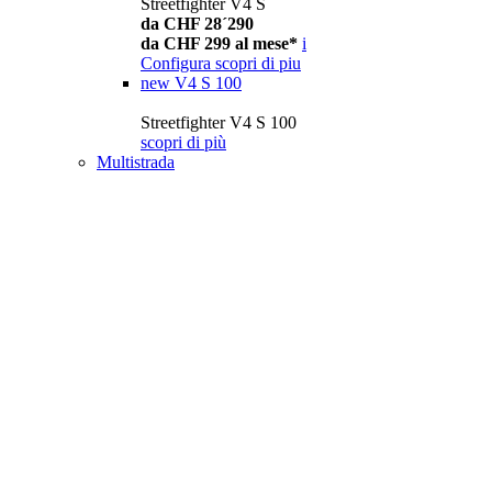
Streetfighter V4 S
da CHF 28´290
da CHF 299 al mese*
i
Configura
scopri di piu
new
V4 S 100
Streetfighter V4 S 100
scopri di più
Multistrada