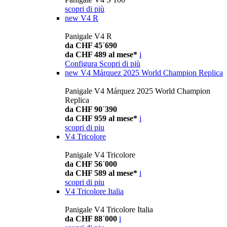
scopri di più
new
V4 R
Panigale V4 R
da CHF 45´690
da CHF 489 al mese*
i
Configura
Scopri di più
new
V4 Márquez 2025 World Champion Replica
Panigale V4 Márquez 2025 World Champion
Replica
da CHF 90´390
da CHF 959 al mese*
i
scopri di piu
V4 Tricolore
Panigale V4 Tricolore
da CHF 56´000
da CHF 589 al mese*
i
scopri di piu
V4 Tricolore Italia
Panigale V4 Tricolore Italia
da CHF 88´000
i