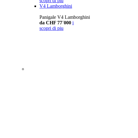
scopri di piu
V4 Lamborghini
Panigale V4 Lamborghini
da CHF 77´000
i
scopri di piu