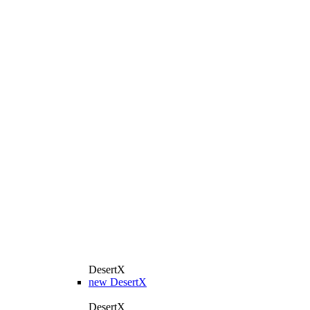
DesertX
new
DesertX
DesertX