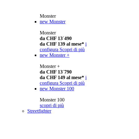
Monster
new
Monster
Monster
da CHF 13´490
da CHF 139 al mese*
i
configura
Scopri di più
new
Monster +
Monster +
da CHF 13´790
da CHF 149 al mese*
i
configura
Scopri di più
new
Monster 100
Monster 100
scopri di più
Streetfighter