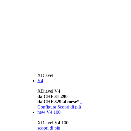
XDiavel
V4
XDiavel V4
da CHF 31´290
da CHF 329 al mese*
i
Configura
Scopri di più
new
V4 100
XDiavel V4 100
scopri di più