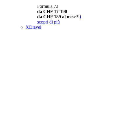
Formula 73
da CHF 17´190
da CHF 189 al mese*
i
scopri di più
XDiavel