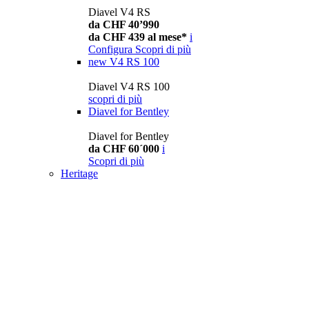
Diavel V4 RS
da CHF 40’990
da CHF 439 al mese*
i
Configura
Scopri di più
new
V4 RS 100
Diavel V4 RS 100
scopri di più
Diavel for Bentley
Diavel for Bentley
da CHF 60´000
i
Scopri di più
Heritage