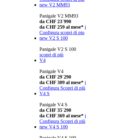
new
V2 MM93
Panigale V2 MM93
da CHF 23´990
da CHF 259 al mese*
i
Configura
scopri di piu
new
V2 S 100
Panigale V2 S 100
scopri di più
V4
Panigale V4
da CHF 29´290
da CHF 309 al mese*
i
Configura
Scopri di più
V4 S
Panigale V4 S
da CHF 35´290
da CHF 369 al mese*
i
Configura
Scopri di più
new
V4 S 100
Panigale V4 S 100