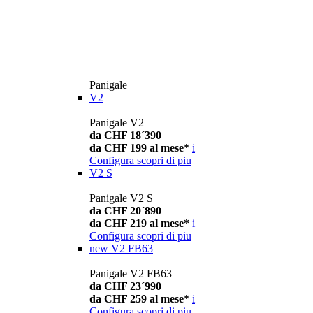
Panigale
V2
Panigale V2
da CHF 18´390
da CHF 199 al mese*
i
Configura
scopri di piu
V2 S
Panigale V2 S
da CHF 20´890
da CHF 219 al mese*
i
Configura
scopri di piu
new
V2 FB63
Panigale V2 FB63
da CHF 23´990
da CHF 259 al mese*
i
Configura
scopri di piu