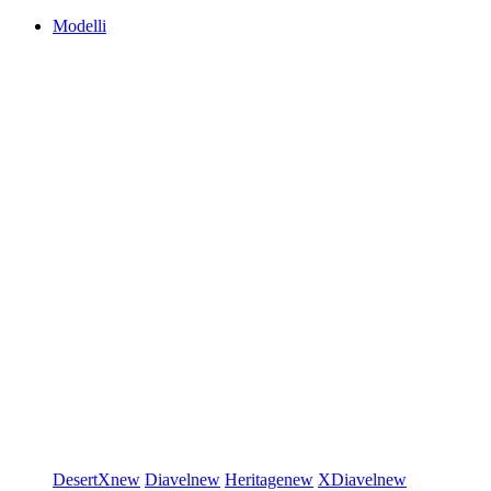
Modelli
DesertX
new
Diavel
new
Heritage
new
XDiavel
new