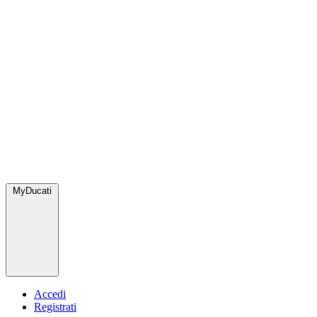
MyDucati
Accedi
Registrati