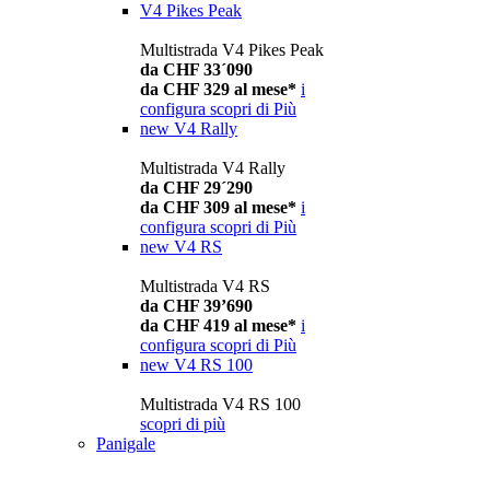
V4 Pikes Peak
Multistrada V4 Pikes Peak
da CHF 33´090
da CHF 329 al mese*
i
configura
scopri di Più
new
V4 Rally
Multistrada V4 Rally
da CHF 29´290
da CHF 309 al mese*
i
configura
scopri di Più
new
V4 RS
Multistrada V4 RS
da CHF 39’690
da CHF 419 al mese*
i
configura
scopri di Più
new
V4 RS 100
Multistrada V4 RS 100
scopri di più
Panigale