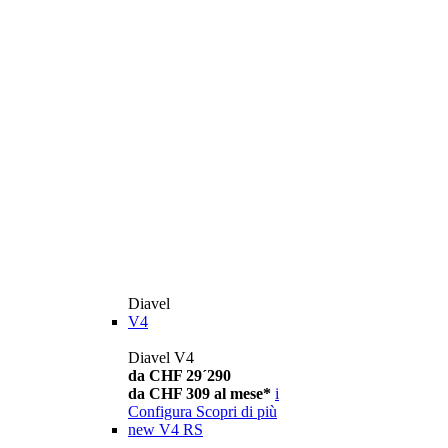
Diavel
V4
Diavel V4
da CHF 29´290
da CHF 309 al mese*
i
Configura
Scopri di più
new
V4 RS