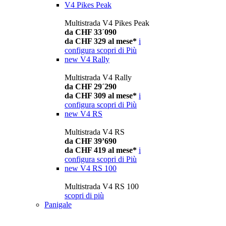
V4 Pikes Peak
Multistrada V4 Pikes Peak
da CHF 33´090
da CHF 329 al mese*
i
configura
scopri di Più
new
V4 Rally
Multistrada V4 Rally
da CHF 29´290
da CHF 309 al mese*
i
configura
scopri di Più
new
V4 RS
Multistrada V4 RS
da CHF 39’690
da CHF 419 al mese*
i
configura
scopri di Più
new
V4 RS 100
Multistrada V4 RS 100
scopri di più
Panigale