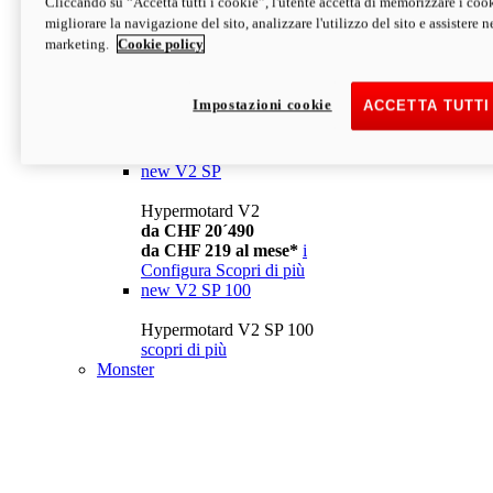
Cliccando su “Accetta tutti i cookie”, l'utente accetta di memorizzare i cook
da CHF 13´990
i
migliorare la navigazione del sito, analizzare l'utilizzo del sito e assistere ne
Configura
Scopri di più
marketing.
Cookie policy
new
V2
Hypermotard V2
Impostazioni cookie
ACCETTA TUTTI
da CHF 15´990
da CHF 169 al mese*
i
Configura
Scopri di più
new
V2 SP
Hypermotard V2
da CHF 20´490
da CHF 219 al mese*
i
Configura
Scopri di più
new
V2 SP 100
Hypermotard V2 SP 100
scopri di più
Monster