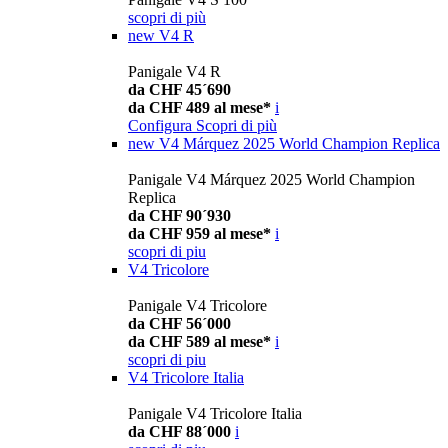
scopri di più
new
V4 R
Panigale V4 R
da CHF 45´690
da CHF 489 al mese*
i
Configura
Scopri di più
new
V4 Márquez 2025 World Champion Replica
Panigale V4 Márquez 2025 World Champion
Replica
da CHF 90´930
da CHF 959 al mese*
i
scopri di piu
V4 Tricolore
Panigale V4 Tricolore
da CHF 56´000
da CHF 589 al mese*
i
scopri di piu
V4 Tricolore Italia
Panigale V4 Tricolore Italia
da CHF 88´000
i