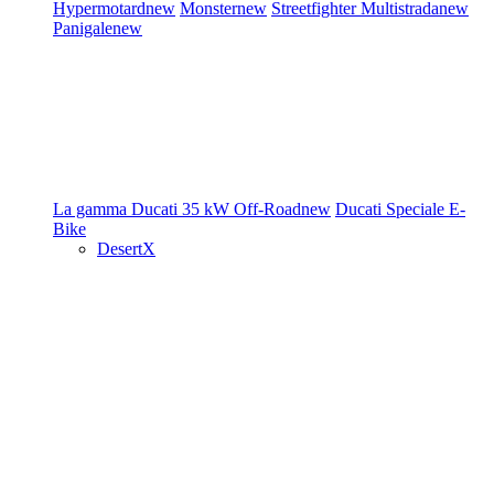
Hypermotard
new
Monster
new
Streetfighter
Multistrada
new
Panigale
new
La gamma Ducati
35 kW
Off-Road
new
Ducati Speciale
E-
Bike
DesertX