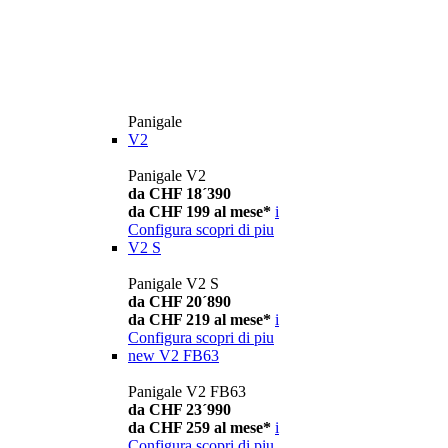
Panigale
V2
Panigale V2
da CHF 18´390
da CHF 199 al mese*
i
Configura
scopri di piu
V2 S
Panigale V2 S
da CHF 20´890
da CHF 219 al mese*
i
Configura
scopri di piu
new
V2 FB63
Panigale V2 FB63
da CHF 23´990
da CHF 259 al mese*
i
Configura
scopri di piu