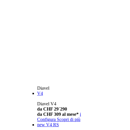
Diavel
V4
Diavel V4
da CHF 29´290
da CHF 309 al mese*
i
Configura
Scopri di più
new
V4 RS