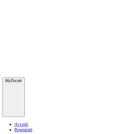
MyDucati
Accedi
Registrati