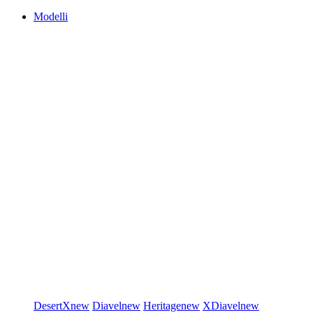
Modelli
DesertX
new
Diavel
new
Heritage
new
XDiavel
new