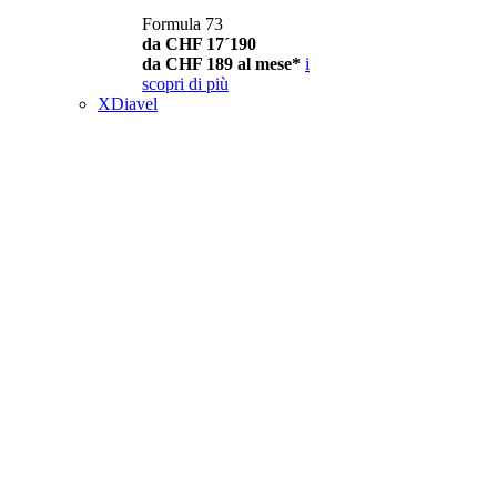
Formula 73
da CHF 17´190
da CHF 189 al mese*
i
scopri di più
XDiavel