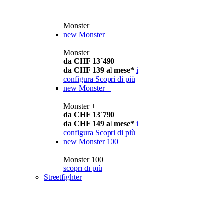
Monster
new
Monster
Monster
da CHF 13´490
da CHF 139 al mese*
i
configura
Scopri di più
new
Monster +
Monster +
da CHF 13´790
da CHF 149 al mese*
i
configura
Scopri di più
new
Monster 100
Monster 100
scopri di più
Streetfighter