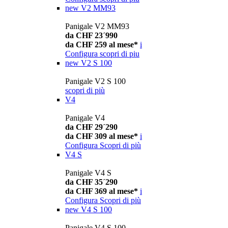
new
V2 MM93
Panigale V2 MM93
da CHF 23´990
da CHF 259 al mese*
i
Configura
scopri di piu
new
V2 S 100
Panigale V2 S 100
scopri di più
V4
Panigale V4
da CHF 29´290
da CHF 309 al mese*
i
Configura
Scopri di più
V4 S
Panigale V4 S
da CHF 35´290
da CHF 369 al mese*
i
Configura
Scopri di più
new
V4 S 100
Panigale V4 S 100