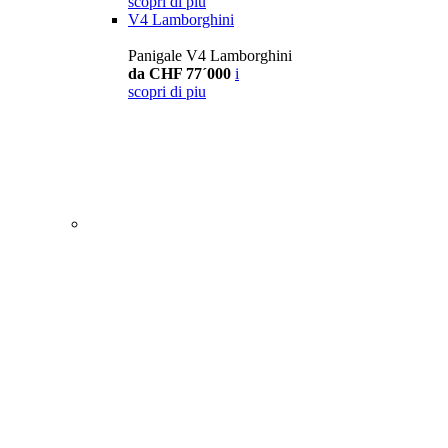
scopri di piu
V4 Lamborghini
Panigale V4 Lamborghini
da CHF 77´000
i
scopri di piu