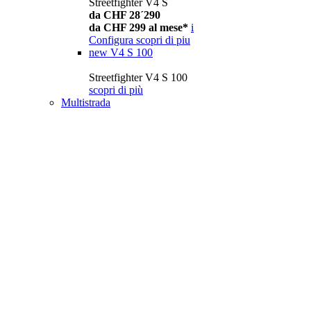
Streetfighter V4 S
da CHF 28´290
da CHF 299 al mese*
i
Configura
scopri di piu
new
V4 S 100
Streetfighter V4 S 100
scopri di più
Multistrada