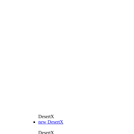
DesertX
new
DesertX
DesertX