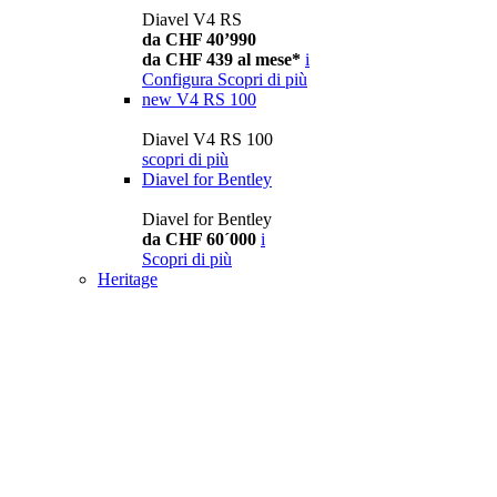
Diavel V4 RS
da CHF 40’990
da CHF 439 al mese*
i
Configura
Scopri di più
new
V4 RS 100
Diavel V4 RS 100
scopri di più
Diavel for Bentley
Diavel for Bentley
da CHF 60´000
i
Scopri di più
Heritage