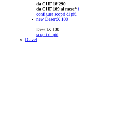
da CHF 18’290
da CHF 189 al mese*
i
configura
scopri di più
new
DesertX 100
DesertX 100
scopri di più
Diavel