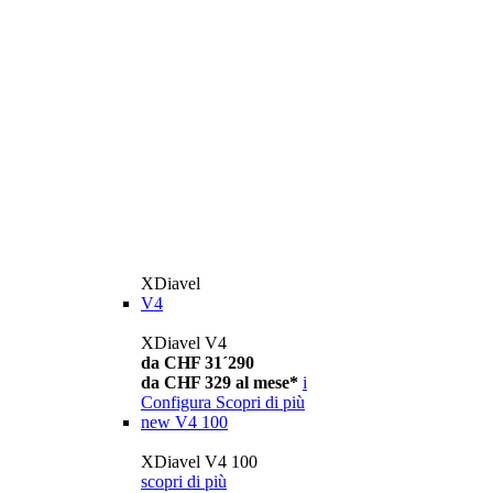
XDiavel
V4
XDiavel V4
da CHF 31´290
da CHF 329 al mese*
i
Configura
Scopri di più
new
V4 100
XDiavel V4 100
scopri di più