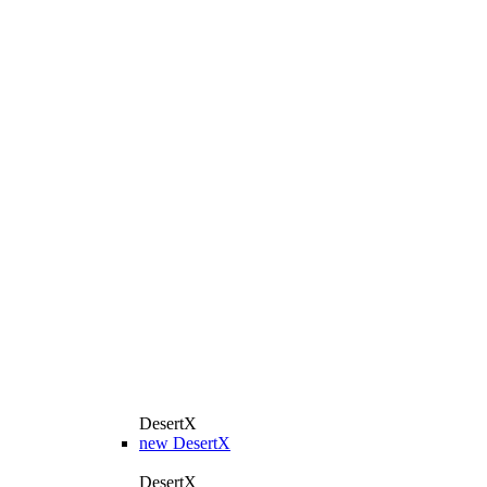
DesertX
new
DesertX
DesertX