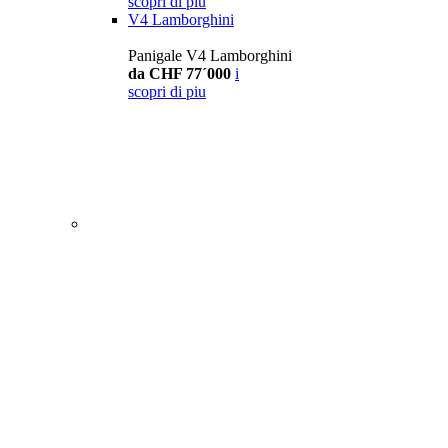
scopri di piu
V4 Lamborghini
Panigale V4 Lamborghini
da CHF 77´000
i
scopri di piu