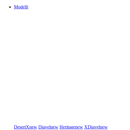
Modelli
DesertX
new
Diavel
new
Heritage
new
XDiavel
new