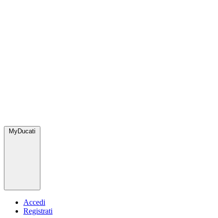
MyDucati
Accedi
Registrati