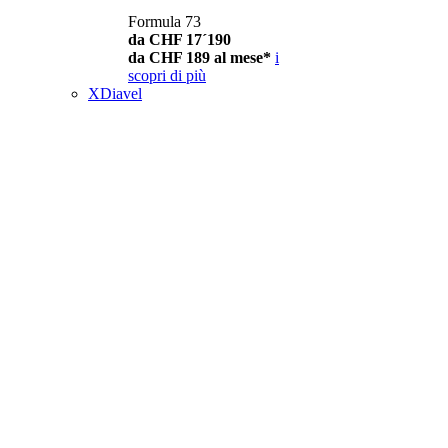
Formula 73
da CHF 17´190
da CHF 189 al mese*
i
scopri di più
XDiavel