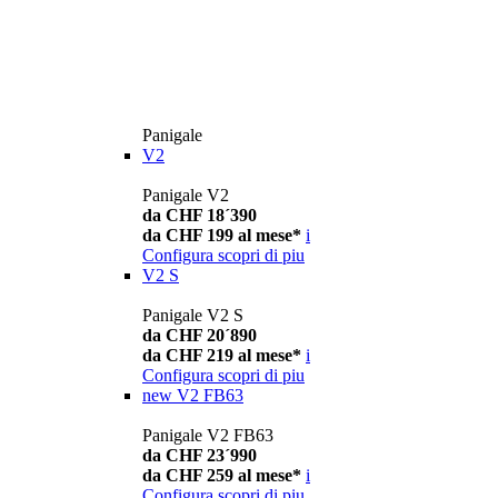
Panigale
V2
Panigale V2
da CHF 18´390
da CHF 199 al mese*
i
Configura
scopri di piu
V2 S
Panigale V2 S
da CHF 20´890
da CHF 219 al mese*
i
Configura
scopri di piu
new
V2 FB63
Panigale V2 FB63
da CHF 23´990
da CHF 259 al mese*
i
Configura
scopri di piu