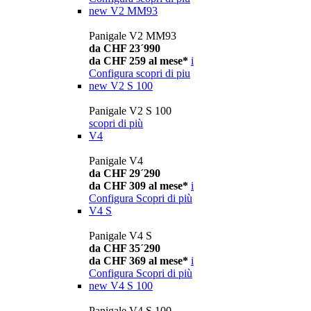
new
V2 MM93
Panigale V2 MM93
da CHF 23´990
da CHF 259 al mese*
i
Configura
scopri di piu
new
V2 S 100
Panigale V2 S 100
scopri di più
V4
Panigale V4
da CHF 29´290
da CHF 309 al mese*
i
Configura
Scopri di più
V4 S
Panigale V4 S
da CHF 35´290
da CHF 369 al mese*
i
Configura
Scopri di più
new
V4 S 100
Panigale V4 S 100