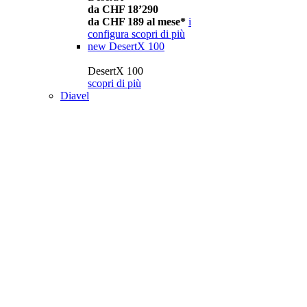
da CHF 18’290
da CHF 189 al mese*
i
configura
scopri di più
new
DesertX 100
DesertX 100
scopri di più
Diavel