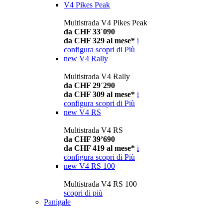
V4 Pikes Peak
Multistrada V4 Pikes Peak
da CHF 33´090
da CHF 329 al mese*
i
configura
scopri di Più
new
V4 Rally
Multistrada V4 Rally
da CHF 29´290
da CHF 309 al mese*
i
configura
scopri di Più
new
V4 RS
Multistrada V4 RS
da CHF 39’690
da CHF 419 al mese*
i
configura
scopri di Più
new
V4 RS 100
Multistrada V4 RS 100
scopri di più
Panigale