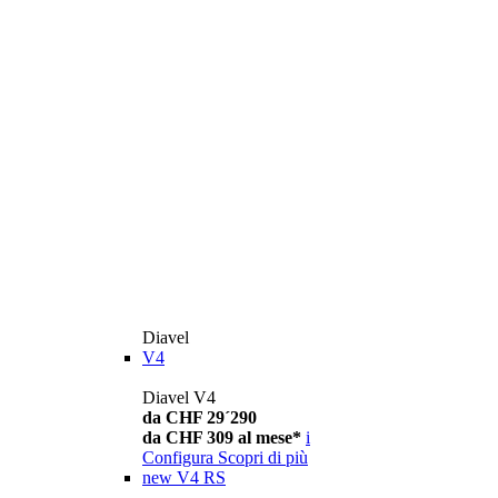
Diavel
V4
Diavel V4
da CHF 29´290
da CHF 309 al mese*
i
Configura
Scopri di più
new
V4 RS