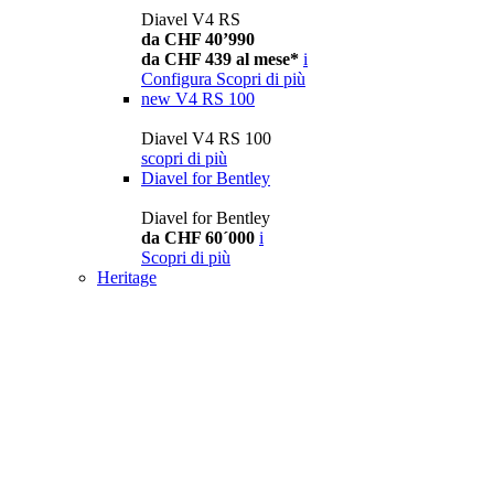
Diavel V4 RS
da CHF 40’990
da CHF 439 al mese*
i
Configura
Scopri di più
new
V4 RS 100
Diavel V4 RS 100
scopri di più
Diavel for Bentley
Diavel for Bentley
da CHF 60´000
i
Scopri di più
Heritage