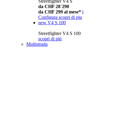
Streetfighter V4 S
da CHF 28´290
da CHF 299 al mese*
i
Configura
scopri di piu
new
V4 S 100
Streetfighter V4 S 100
scopri di più
Multistrada