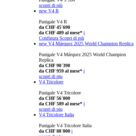
scopri di più
new
V4 R
Panigale V4 R
da CHF 45´690
da CHF 489 al mese*
i
Configura
Scopri di più
new
V4 Márquez 2025 World Champion Replica
Panigale V4 Márquez 2025 World Champion
Replica
da CHF 90´390
da CHF 959 al mese*
i
scopri di piu
V4 Tricolore
Panigale V4 Tricolore
da CHF 56´000
da CHF 589 al mese*
i
scopri di piu
V4 Tricolore Italia
Panigale V4 Tricolore Italia
da CHF 88´000
i