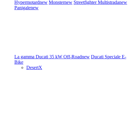
Hypermotard
new
Monster
new
Streetfighter
Multistrada
new
Panigale
new
La gamma Ducati
35 kW
Off-Road
new
Ducati Speciale
E-
Bike
DesertX