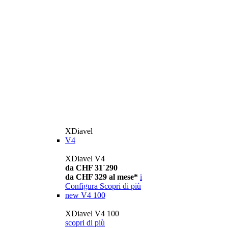
XDiavel
V4
XDiavel V4
da CHF 31´290
da CHF 329 al mese*
i
Configura
Scopri di più
new
V4 100
XDiavel V4 100
scopri di più