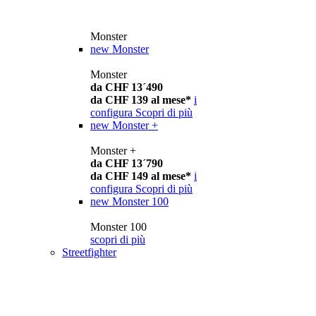
Monster
new
Monster
Monster
da CHF 13´490
da CHF 139 al mese*
i
configura
Scopri di più
new
Monster +
Monster +
da CHF 13´790
da CHF 149 al mese*
i
configura
Scopri di più
new
Monster 100
Monster 100
scopri di più
Streetfighter