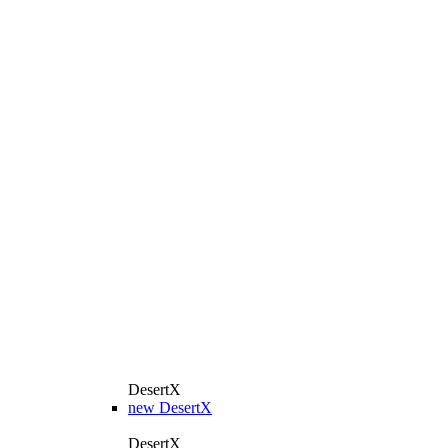
DesertX
new
DesertX
DesertX