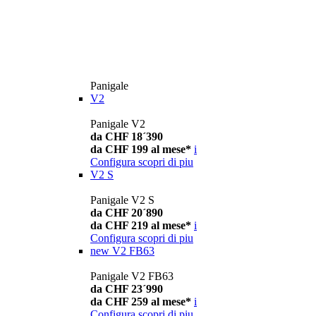
Panigale
V2
Panigale V2
da CHF 18´390
da CHF 199 al mese*
i
Configura
scopri di piu
V2 S
Panigale V2 S
da CHF 20´890
da CHF 219 al mese*
i
Configura
scopri di piu
new
V2 FB63
Panigale V2 FB63
da CHF 23´990
da CHF 259 al mese*
i
Configura
scopri di piu