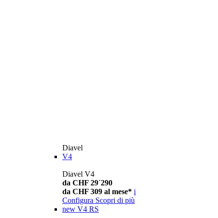
Diavel
V4
Diavel V4
da CHF 29´290
da CHF 309 al mese*
i
Configura
Scopri di più
new
V4 RS