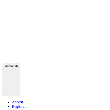
MyDucati
Accedi
Registrati