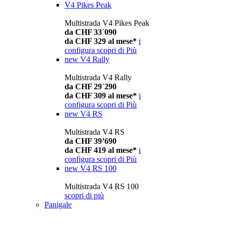
V4 Pikes Peak
Multistrada V4 Pikes Peak
da CHF 33´090
da CHF 329 al mese*
i
configura
scopri di Più
new
V4 Rally
Multistrada V4 Rally
da CHF 29´290
da CHF 309 al mese*
i
configura
scopri di Più
new
V4 RS
Multistrada V4 RS
da CHF 39’690
da CHF 419 al mese*
i
configura
scopri di Più
new
V4 RS 100
Multistrada V4 RS 100
scopri di più
Panigale