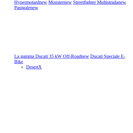
Hypermotard
new
Monster
new
Streetfighter
Multistrada
new
Panigale
new
La gamma Ducati
35 kW
Off-Road
new
Ducati Speciale
E-
Bike
DesertX