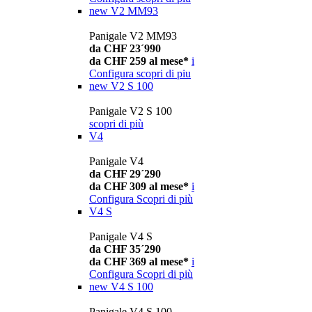
new
V2 MM93
Panigale V2 MM93
da CHF 23´990
da CHF 259 al mese*
i
Configura
scopri di piu
new
V2 S 100
Panigale V2 S 100
scopri di più
V4
Panigale V4
da CHF 29´290
da CHF 309 al mese*
i
Configura
Scopri di più
V4 S
Panigale V4 S
da CHF 35´290
da CHF 369 al mese*
i
Configura
Scopri di più
new
V4 S 100
Panigale V4 S 100