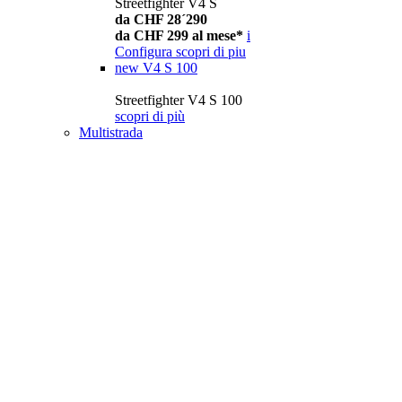
Streetfighter V4 S
da CHF 28´290
da CHF 299 al mese*
i
Configura
scopri di piu
new
V4 S 100
Streetfighter V4 S 100
scopri di più
Multistrada