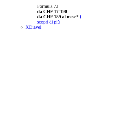
Formula 73
da CHF 17´190
da CHF 189 al mese*
i
scopri di più
XDiavel