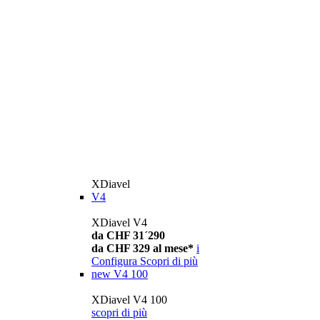
XDiavel
V4
XDiavel V4
da CHF 31´290
da CHF 329 al mese*
i
Configura
Scopri di più
new
V4 100
XDiavel V4 100
scopri di più