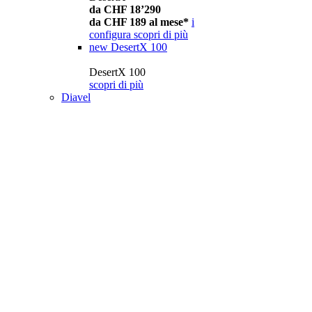
da CHF 18’290
da CHF 189 al mese*
i
configura
scopri di più
new
DesertX 100
DesertX 100
scopri di più
Diavel