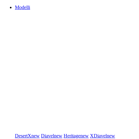
Modelli
DesertX
new
Diavel
new
Heritage
new
XDiavel
new