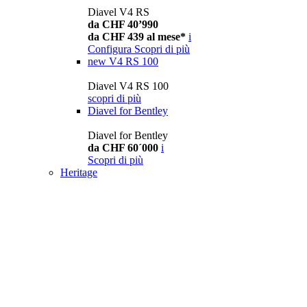
Diavel V4 RS
da CHF 40’990
da CHF 439 al mese*
i
Configura
Scopri di più
new
V4 RS 100
Diavel V4 RS 100
scopri di più
Diavel for Bentley
Diavel for Bentley
da CHF 60´000
i
Scopri di più
Heritage