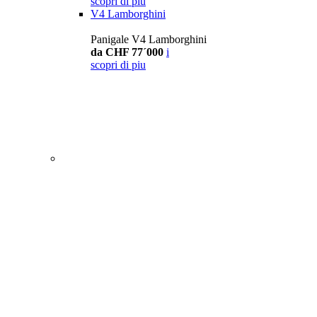
scopri di piu
V4 Lamborghini
Panigale V4 Lamborghini
da CHF 77´000
i
scopri di piu