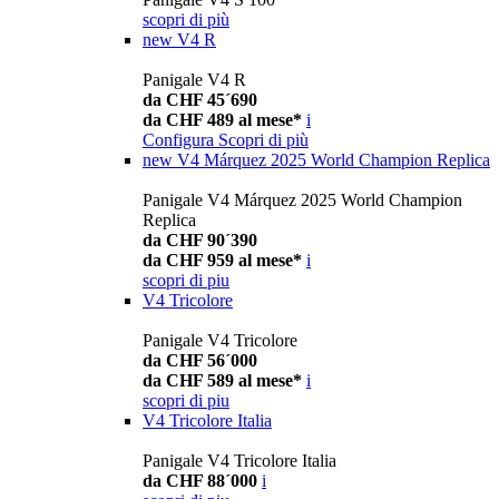
scopri di più
new
V4 R
Panigale V4 R
da CHF 45´690
da CHF 489 al mese*
i
Configura
Scopri di più
new
V4 Márquez 2025 World Champion Replica
Panigale V4 Márquez 2025 World Champion
Replica
da CHF 90´390
da CHF 959 al mese*
i
scopri di piu
V4 Tricolore
Panigale V4 Tricolore
da CHF 56´000
da CHF 589 al mese*
i
scopri di piu
V4 Tricolore Italia
Panigale V4 Tricolore Italia
da CHF 88´000
i