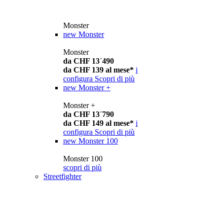
Monster
new
Monster
Monster
da CHF 13´490
da CHF 139 al mese*
i
configura
Scopri di più
new
Monster +
Monster +
da CHF 13´790
da CHF 149 al mese*
i
configura
Scopri di più
new
Monster 100
Monster 100
scopri di più
Streetfighter