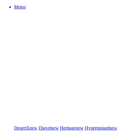
Motos
DesertX
new
Diavel
new
Heritage
new
Hypermotard
new