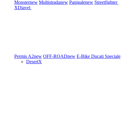
Monster
new
Multistrada
new
Panigale
new
Streetfighter
XDiavel
Permis A2
new
OFF-ROAD
new
E-Bike
Ducati Speciale
DesertX