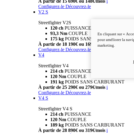
À partir de 15 690€ ou 148€/mois
i
Configurez-le
Découvrez-le
V2 S
Streetfighter V2S
120 ch
PUISSANCE
93,3 Nm
COUPLE
En cliquant sur « Acce
175 kg
POIDS SANS CARBURANT
pour améliorer la navig
À partir de 18 190€ ou 169€/mois
i
marketing.
Configurez-le
Découvrez-le
V4
Streetfighter V4
214 ch
PUISSANCE
120 Nm
COUPLE
191 kg
POIDS SANS CARBURANT
À partir de 25 290€ ou 279€/mois
i
Configurez-le
Découvrez-le
V4 S
Streetfighter V4 S
214 ch
PUISSANCE
120 Nm
COUPLE
189 kg
POIDS SANS CARBURANT
À partir de 28 890€ ou 319€/mois
i