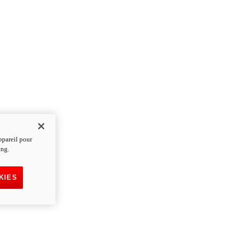
ppareil pour
ing.
KIES