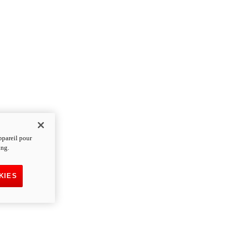
ppareil pour
ing.
KIES