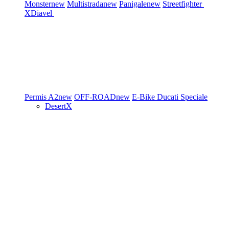
Monster
new
Multistrada
new
Panigale
new
Streetfighter
XDiavel
Permis A2
new
OFF-ROAD
new
E-Bike
Ducati Speciale
DesertX