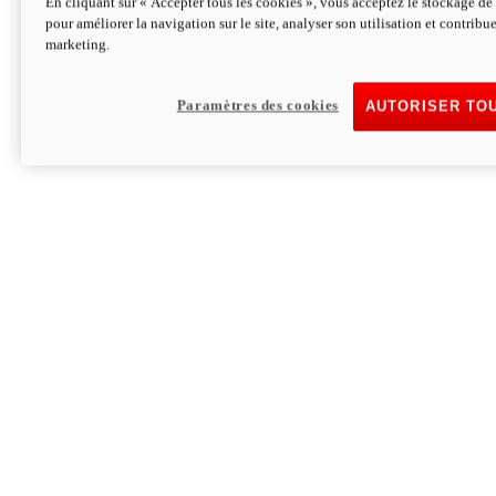
En cliquant sur « Accepter tous les cookies », vous acceptez le stockage de 
pour améliorer la navigation sur le site, analyser son utilisation et contribue
Hypermotard V2 SP 100
marketing.
120,4 ch
Puissance
94 Nm
Couple
177 kg
Poids sans carburant
Paramètres des cookies
AUTORISER TO
Découvrez-le
Monster