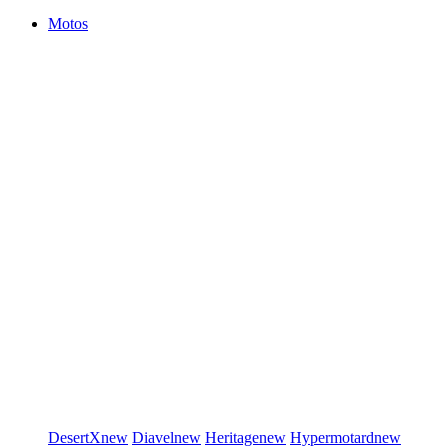
Motos
DesertX
new
Diavel
new
Heritage
new
Hypermotard
new