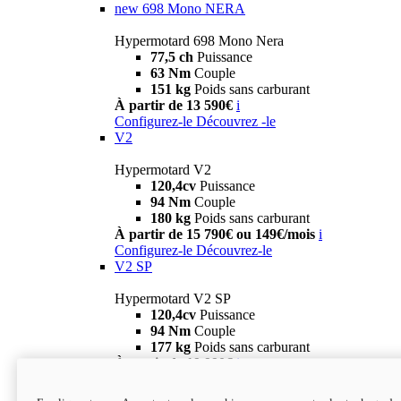
new
698 Mono NERA
Hypermotard 698 Mono Nera
77,5 ch
Puissance
63 Nm
Couple
151 kg
Poids sans carburant
À partir de 13 590€
i
Configurez-le
Découvrez -le
V2
Hypermotard V2
120,4cv
Puissance
94 Nm
Couple
180 kg
Poids sans carburant
À partir de 15 790€ ou 149€/mois
i
Configurez-le
Découvrez-le
V2 SP
Hypermotard V2 SP
120,4cv
Puissance
94 Nm
Couple
177 kg
Poids sans carburant
À partir de 19 990€
i
Configurez-le
Découvrez-le
new
V2 SP 100