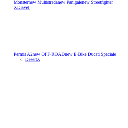
Monster
new
Multistrada
new
Panigale
new
Streetfighter
XDiavel
Permis A2
new
OFF-ROAD
new
E-Bike
Ducati Speciale
DesertX