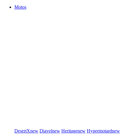
Motos
DesertX
new
Diavel
new
Heritage
new
Hypermotard
new