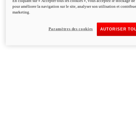
En cliquant sur « Accepter tous les cookies », vous acceptez le stockage de 
pour améliorer la navigation sur le site, analyser son utilisation et contribue
Hypermotard V2 SP 100
marketing.
120,4cv
Puissance
94 Nm
Couple
177 kg
Poids sans carburant
Paramètres des cookies
AUTORISER TO
Découvrez-le
Monster