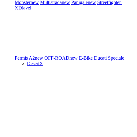
Monster
new
Multistrada
new
Panigale
new
Streetfighter
XDiavel
Permis A2
new
OFF-ROAD
new
E-Bike
Ducati Speciale
DesertX