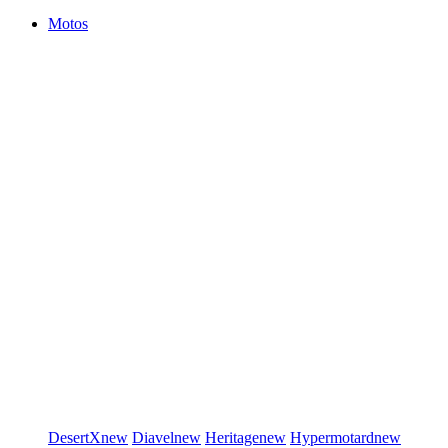
Motos
DesertX
new
Diavel
new
Heritage
new
Hypermotard
new