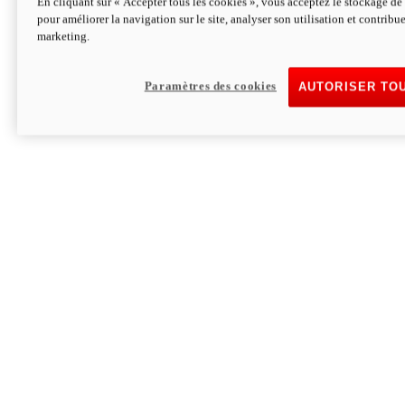
En cliquant sur « Accepter tous les cookies », vous acceptez le stockage de 
pour améliorer la navigation sur le site, analyser son utilisation et contribue
Hypermotard V2 SP 100
marketing.
120,4 ch
Puissance
94 Nm
Couple
177 kg
Poids sans carburant
Paramètres des cookies
AUTORISER TO
Découvrez-le
Monster