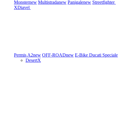
Monster
new
Multistrada
new
Panigale
new
Streetfighter
XDiavel
Permis A2
new
OFF-ROAD
new
E-Bike
Ducati Speciale
DesertX