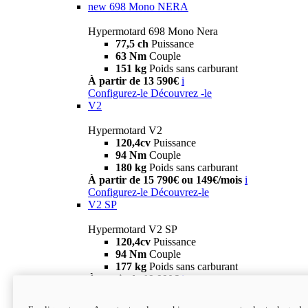
new
698 Mono NERA
Hypermotard 698 Mono Nera
77,5 ch
Puissance
63 Nm
Couple
151 kg
Poids sans carburant
À partir de 13 590€
i
Configurez-le
Découvrez -le
V2
Hypermotard V2
120,4cv
Puissance
94 Nm
Couple
180 kg
Poids sans carburant
À partir de 15 790€ ou 149€/mois
i
Configurez-le
Découvrez-le
V2 SP
Hypermotard V2 SP
120,4cv
Puissance
94 Nm
Couple
177 kg
Poids sans carburant
À partir de 19 990€
i
Configurez-le
Découvrez-le
new
V2 SP 100