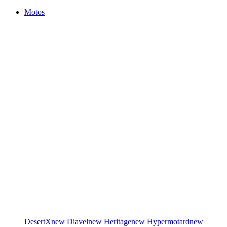
Motos
DesertX
new
Diavel
new
Heritage
new
Hypermotard
new