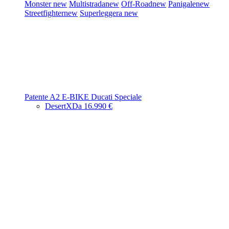
Monster
new
Multistrada
new
Off-Road
new
Panigale
new
Streetfighter
new
Superleggera
new
Patente A2
E-BIKE
Ducati Speciale
DesertX
Da 16.990 €