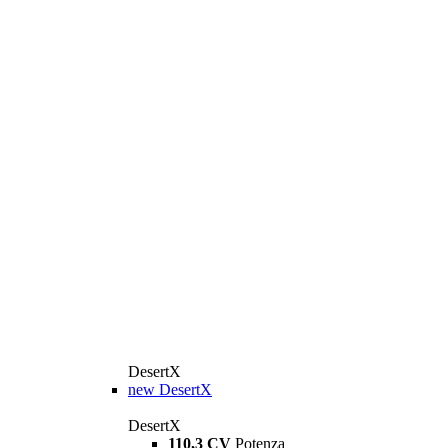
DesertX
new
DesertX
DesertX
110,3 CV
Potenza