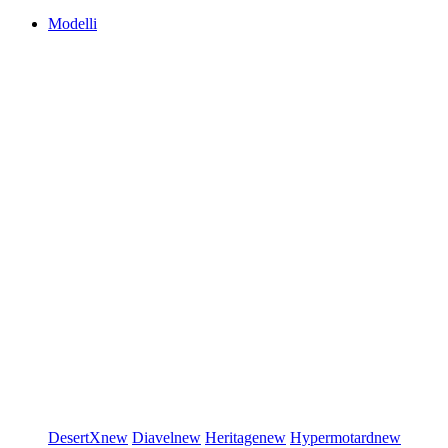
Modelli
DesertX
new
Diavel
new
Heritage
new
Hypermotard
new