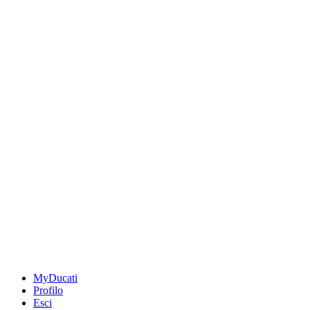
MyDucati
Profilo
Esci