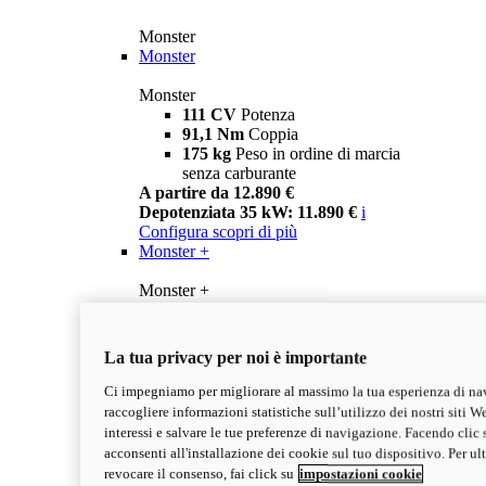
Monster
Monster
Monster
111 CV
Potenza
91,1 Nm
Coppia
175 kg
Peso in ordine di marcia
senza carburante
A partire da 12.890 €
Depotenziata 35 kW: 11.890 €
i
Configura
scopri di più
Monster +
Monster +
111 CV
Potenza
91,1 Nm
Coppia
175 kg
Peso in ordine di marcia
La tua privacy per noi è importante
senza carburante
A partire da 13.290 €
Ci impegniamo per migliorare al massimo la tua esperienza di na
Depotenziata 35 kW: 12.290 €
i
raccogliere informazioni statistiche sull’utilizzo dei nostri siti We
Configura
Scopri di più
interessi e salvare le tue preferenze di navigazione. Facendo clic 
new
Monster 100
acconsenti all'installazione dei cookie sul tuo dispositivo. Per u
revocare il consenso, fai click su
impostazioni cookie
Monster 100