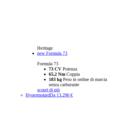
Heritage
new
Formula 73
Formula 73
73 CV
Potenza
65,2 Nm
Coppia
183 kg
Peso in ordine di marcia
senza carburante
scopri di più
Hypermotard
Da 13.290 €