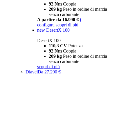
92 Nm
Coppia
209 kg
Peso in ordine di marcia
senza carburante
A partire da 16.990 €
i
configura
scopri di più
new
DesertX 100
DesertX 100
110,3 CV
Potenza
92 Nm
Coppia
209 kg
Peso in ordine di marcia
senza carburante
scopri di più
Diavel
Da 27.290 €