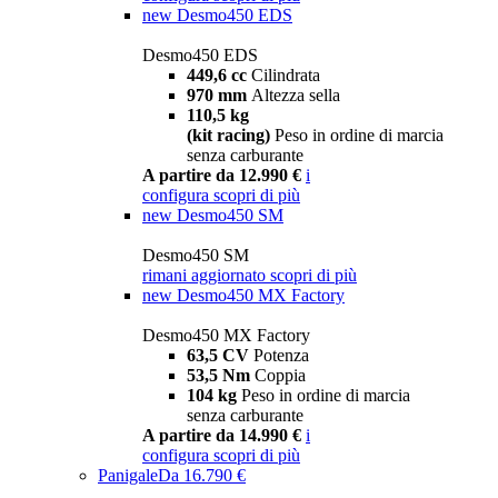
new
Desmo450 EDS
Desmo450 EDS
449,6 cc
Cilindrata
970 mm
Altezza sella
110,5 kg
(kit racing)
Peso in ordine di marcia
senza carburante
A partire da 12.990 €
i
configura
scopri di più
new
Desmo450 SM
Desmo450 SM
rimani aggiornato
scopri di più
new
Desmo450 MX Factory
Desmo450 MX Factory
63,5 CV
Potenza
53,5 Nm
Coppia
104 kg
Peso in ordine di marcia
senza carburante
A partire da 14.990 €
i
configura
scopri di più
Panigale
Da 16.790 €