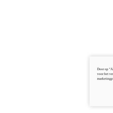
Door op “Al
voor het ve
marketingp