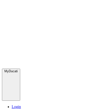
MyDucati
Login