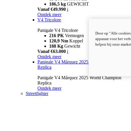
186,5 kg
GEWICHT
Vanaf €49.990
i
Ontdek meer
V4 Tricolore
Panigale V4 Tricolore
Door op “Alle cookies
216 PK
Vermogen
apparaat voor het verb
120,9 Nm
Koppel
helpen bij onze marke
188 Kg
Gewicht
Vanaf €63.000
i
Ontdek meer
Panigale V4 Márquez 2025 World Champion
Replica
Panigale V4 Márquez 2025 World Champion
Replica
Ontdek meer
Streetfighter