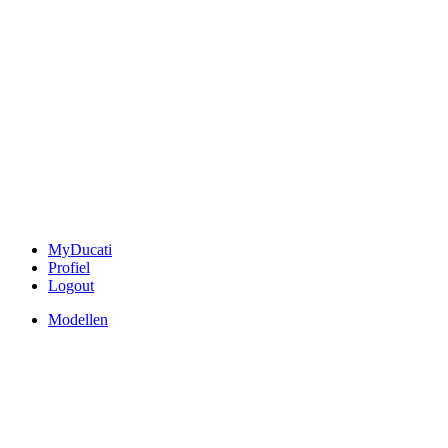
MyDucati
Profiel
Logout
Modellen