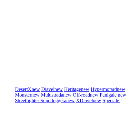
DesertX
new
Diavel
new
Heritage
new
Hypermotard
new
Monster
new
Multistrada
new
Off-road
new
Panigale
new
Streetfighter
Superleggera
new
XDiavel
new
Speciale