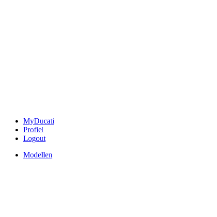
MyDucati
Profiel
Logout
Modellen