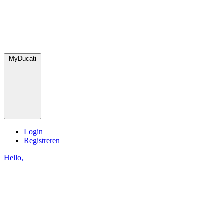
MyDucati
Login
Registreren
Hello,