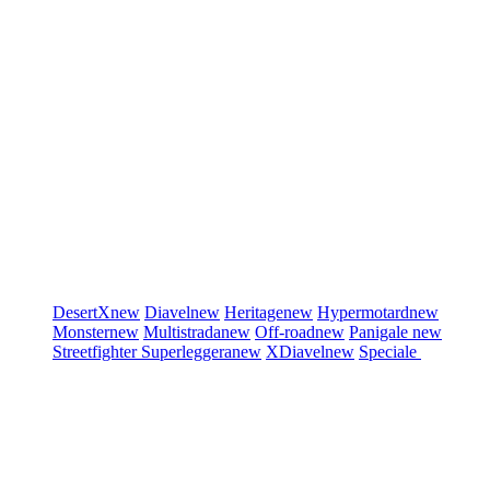
DesertX
new
Diavel
new
Heritage
new
Hypermotard
new
Monster
new
Multistrada
new
Off-road
new
Panigale
new
Streetfighter
Superleggera
new
XDiavel
new
Speciale