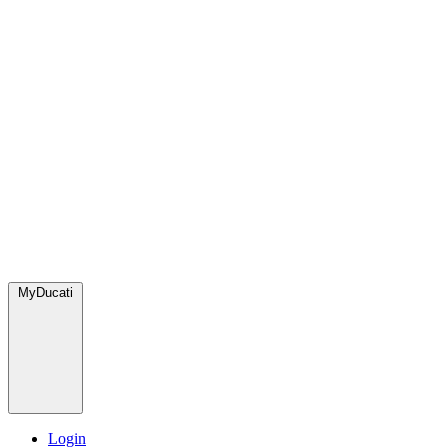
MyDucati
Login