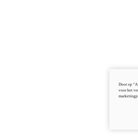
Door op “Al
voor het ve
marketingp