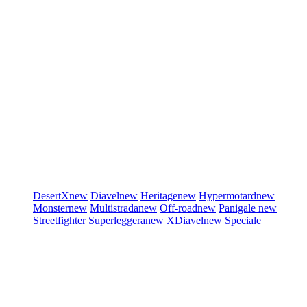
DesertX
new
Diavel
new
Heritage
new
Hypermotard
new
Monster
new
Multistrada
new
Off-road
new
Panigale
new
Streetfighter
Superleggera
new
XDiavel
new
Speciale