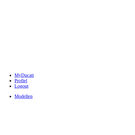
MyDucati
Profiel
Logout
Modellen