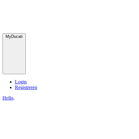
MyDucati
Login
Registreren
Hello,