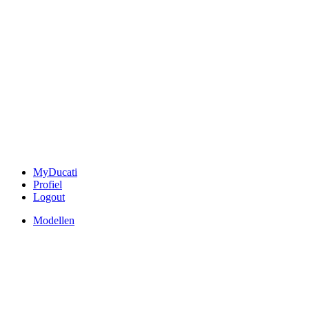
MyDucati
Profiel
Logout
Modellen