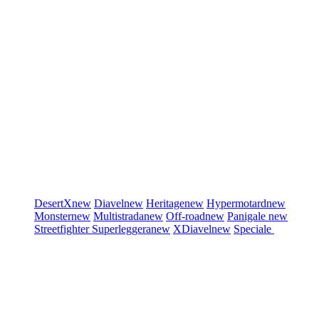
DesertX
new
Diavel
new
Heritage
new
Hypermotard
new
Monster
new
Multistrada
new
Off-road
new
Panigale
new
Streetfighter
Superleggera
new
XDiavel
new
Speciale