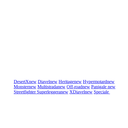
DesertX
new
Diavel
new
Heritage
new
Hypermotard
new
Monster
new
Multistrada
new
Off-road
new
Panigale
new
Streetfighter
Superleggera
new
XDiavel
new
Speciale