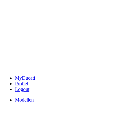
MyDucati
Profiel
Logout
Modellen