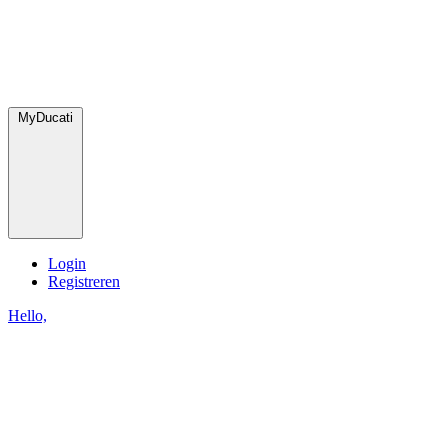
MyDucati
Login
Registreren
Hello,