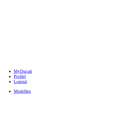
MyDucati
Profiel
Logout
Modellen