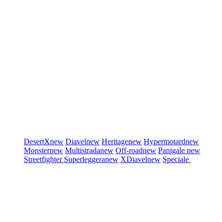
DesertX
new
Diavel
new
Heritage
new
Hypermotard
new
Monster
new
Multistrada
new
Off-road
new
Panigale
new
Streetfighter
Superleggera
new
XDiavel
new
Speciale