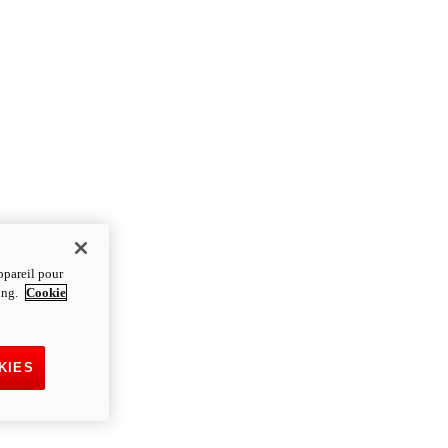
ppareil pour
ting.
Cookie
KIES