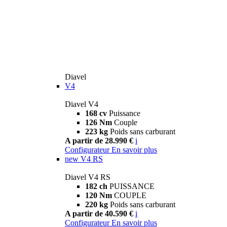
Diavel
V4
Diavel V4
168 cv
Puissance
126 Nm
Couple
223 kg
Poids sans carburant
A partir de 28.990 €
i
Configurateur
En savoir plus
new
V4 RS
Diavel V4 RS
182 ch
PUISSANCE
120 Nm
COUPLE
220 kg
Poids sans carburant
A partir de 40.590 €
i
Configurateur
En savoir plus