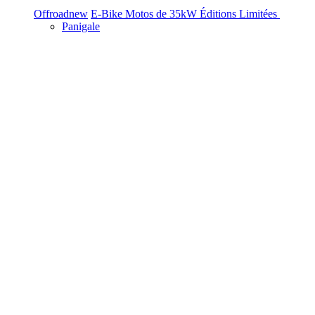
Offroad
new
E-Bike
Motos de 35kW
Éditions Limitées
Panigale