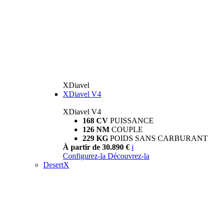
XDiavel
XDiavel V4
XDiavel V4
168 CV
PUISSANCE
126 NM
COUPLE
229 KG
POIDS SANS CARBURANT
À partir de 30.890 €
i
Configurez-la
Découvrez-la
DesertX