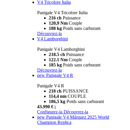
V4 Tricolore Italia
Panigale V4 Tricolore Italia
216 ch
Puissance
120,9 Nm
Couple
188 kg
Poids sans carburant
Découvrez-la
V4 Lamborghini
Panigale V4 Lamborghini
218.5 ch
Puissance
122.1 Nm
Couple
185 kg
Poids sans carburant
Découvrez-la
new
Panigale V4 R
Panigale V4 R
218 ch
PUISSANCE
114,4 nm
COUPLE
186,5 kg
Poids sans carburant
43.990 €
i
Configurez-la
Découvrez-la
new
Panigale V4 Márquez 2025 World
Champion Replica