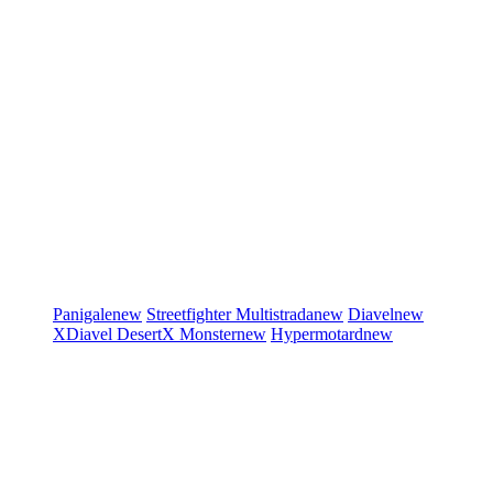
Panigale
new
Streetfighter
Multistrada
new
Diavel
new
XDiavel
DesertX
Monster
new
Hypermotard
new