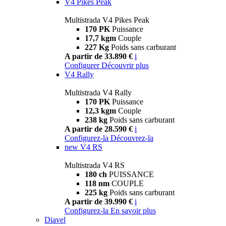
V4 Pikes Peak
Multistrada V4 Pikes Peak
170 PK
Puissance
17,7 kgm
Couple
227 Kg
Poids sans carburant
A partir de 33.890 €
i
Configurer
Découvrir plus
V4 Rally
Multistrada V4 Rally
170 PK
Puissance
12,3 kgm
Couple
238 kg
Poids sans carburant
A partir de 28.590 €
i
Configurez-la
Découvrez-la
new
V4 RS
Multistrada V4 RS
180 ch
PUISSANCE
118 nm
COUPLE
225 kg
Poids sans carburant
A partir de 39.990 €
i
Configurez-la
En savoir plus
Diavel