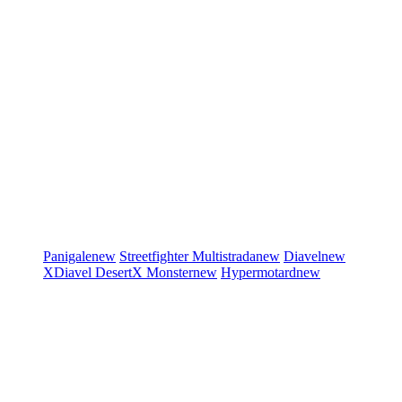
Panigale
new
Streetfighter
Multistrada
new
Diavel
new
XDiavel
DesertX
Monster
new
Hypermotard
new