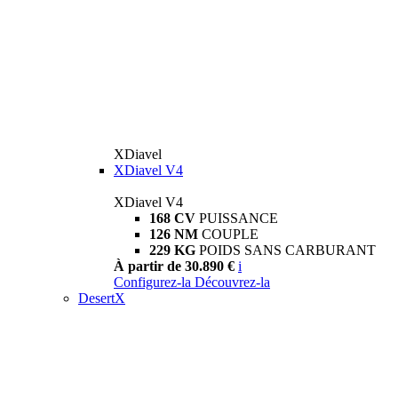
XDiavel
XDiavel V4
XDiavel V4
168 CV
PUISSANCE
126 NM
COUPLE
229 KG
POIDS SANS CARBURANT
À partir de 30.890 €
i
Configurez-la
Découvrez-la
DesertX