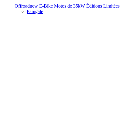
Offroad
new
E-Bike
Motos de 35kW
Éditions Limitées
Panigale