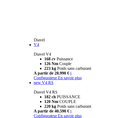
Diavel
V4
Diavel V4
168 cv
Puissance
126 Nm
Couple
223 kg
Poids sans carburant
A partir de 28.990 €
i
Configurateur
En savoir plus
new
V4 RS
Diavel V4 RS
182 ch
PUISSANCE
120 Nm
COUPLE
220 kg
Poids sans carburant
A partir de 40.590 €
i
Configurateur
En savoir plus