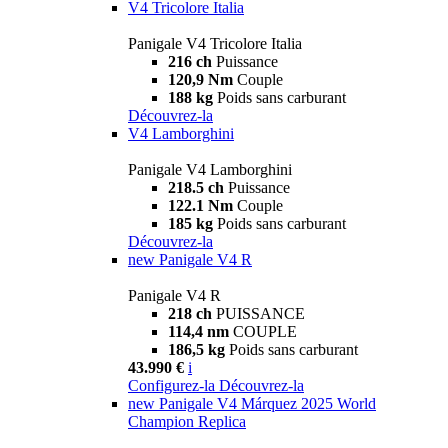
V4 Tricolore Italia
Panigale V4 Tricolore Italia
216 ch
Puissance
120,9 Nm
Couple
188 kg
Poids sans carburant
Découvrez-la
V4 Lamborghini
Panigale V4 Lamborghini
218.5 ch
Puissance
122.1 Nm
Couple
185 kg
Poids sans carburant
Découvrez-la
new
Panigale V4 R
Panigale V4 R
218 ch
PUISSANCE
114,4 nm
COUPLE
186,5 kg
Poids sans carburant
43.990 €
i
Configurez-la
Découvrez-la
new
Panigale V4 Márquez 2025 World
Champion Replica