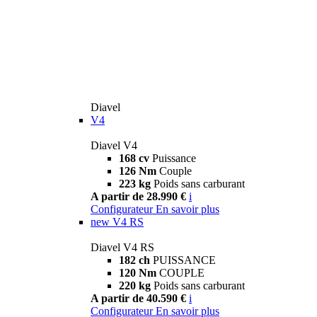
Diavel
V4
Diavel V4
168 cv
Puissance
126 Nm
Couple
223 kg
Poids sans carburant
A partir de 28.990 €
i
Configurateur
En savoir plus
new
V4 RS
Diavel V4 RS
182 ch
PUISSANCE
120 Nm
COUPLE
220 kg
Poids sans carburant
A partir de 40.590 €
i
Configurateur
En savoir plus