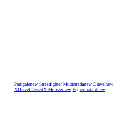
Panigale
new
Streetfighter
Multistrada
new
Diavel
new
XDiavel
DesertX
Monster
new
Hypermotard
new