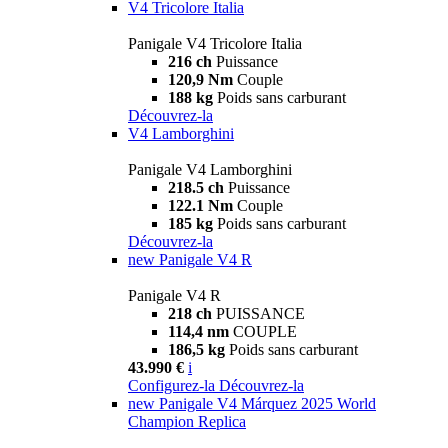
V4 Tricolore Italia
Panigale V4 Tricolore Italia
216 ch
Puissance
120,9 Nm
Couple
188 kg
Poids sans carburant
Découvrez-la
V4 Lamborghini
Panigale V4 Lamborghini
218.5 ch
Puissance
122.1 Nm
Couple
185 kg
Poids sans carburant
Découvrez-la
new
Panigale V4 R
Panigale V4 R
218 ch
PUISSANCE
114,4 nm
COUPLE
186,5 kg
Poids sans carburant
43.990 €
i
Configurez-la
Découvrez-la
new
Panigale V4 Márquez 2025 World
Champion Replica