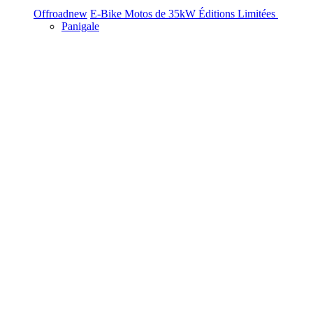
Offroad
new
E-Bike
Motos de 35kW
Éditions Limitées
Panigale