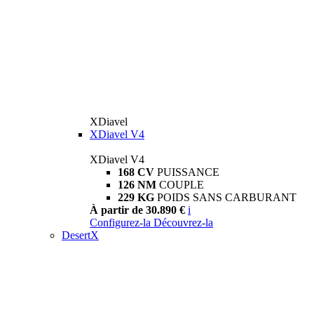
XDiavel
XDiavel V4
XDiavel V4
168 CV
PUISSANCE
126 NM
COUPLE
229 KG
POIDS SANS CARBURANT
À partir de 30.890 €
i
Configurez-la
Découvrez-la
DesertX