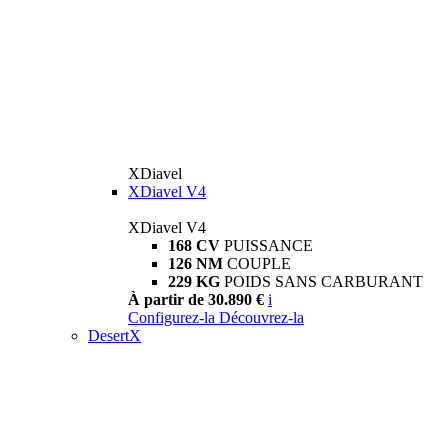
XDiavel
XDiavel V4
XDiavel V4
168 CV
PUISSANCE
126 NM
COUPLE
229 KG
POIDS SANS CARBURANT
À partir de 30.890 €
i
Configurez-la
Découvrez-la
DesertX