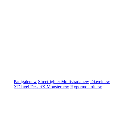
Panigale
new
Streetfighter
Multistrada
new
Diavel
new
XDiavel
DesertX
Monster
new
Hypermotard
new