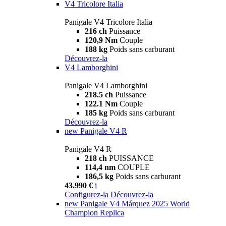
V4 Tricolore Italia
Panigale V4 Tricolore Italia
216 ch
Puissance
120,9 Nm
Couple
188 kg
Poids sans carburant
Découvrez-la
V4 Lamborghini
Panigale V4 Lamborghini
218.5 ch
Puissance
122.1 Nm
Couple
185 kg
Poids sans carburant
Découvrez-la
new
Panigale V4 R
Panigale V4 R
218 ch
PUISSANCE
114,4 nm
COUPLE
186,5 kg
Poids sans carburant
43.990 €
i
Configurez-la
Découvrez-la
new
Panigale V4 Márquez 2025 World
Champion Replica