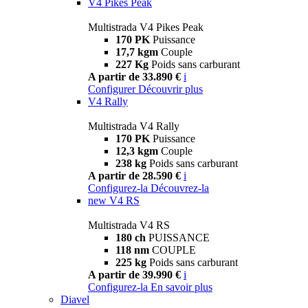
V4 Pikes Peak
Multistrada V4 Pikes Peak
170 PK
Puissance
17,7 kgm
Couple
227 Kg
Poids sans carburant
A partir de 33.890 €
i
Configurer
Découvrir plus
V4 Rally
Multistrada V4 Rally
170 PK
Puissance
12,3 kgm
Couple
238 kg
Poids sans carburant
A partir de 28.590 €
i
Configurez-la
Découvrez-la
new
V4 RS
Multistrada V4 RS
180 ch
PUISSANCE
118 nm
COUPLE
225 kg
Poids sans carburant
A partir de 39.990 €
i
Configurez-la
En savoir plus
Diavel