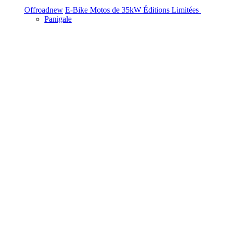
Offroad
new
E-Bike
Motos de 35kW
Éditions Limitées
Panigale