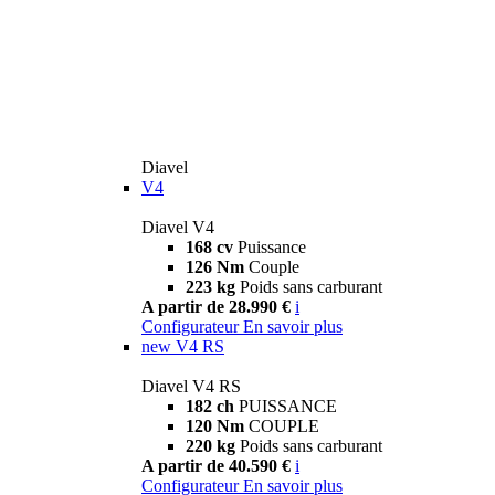
Diavel
V4
Diavel V4
168 cv
Puissance
126 Nm
Couple
223 kg
Poids sans carburant
A partir de 28.990 €
i
Configurateur
En savoir plus
new
V4 RS
Diavel V4 RS
182 ch
PUISSANCE
120 Nm
COUPLE
220 kg
Poids sans carburant
A partir de 40.590 €
i
Configurateur
En savoir plus