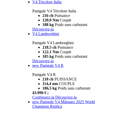
V4 Tricolore Italia
Panigale V4 Tricolore Italia
216 ch
Puissance
120,9 Nm
Couple
188 kg
Poids sans carburant
Découvrez-la
V4 Lamborghini
Panigale V4 Lamborghini
218.5 ch
Puissance
122.1 Nm
Couple
185 kg
Poids sans carburant
Découvrez-la
new
Panigale V4 R
Panigale V4 R
218 ch
PUISSANCE
114,4 nm
COUPLE
186,5 kg
Poids sans carburant
43.990 €
i
Configurez-la
Découvrez-la
new
Panigale V4 Márquez 2025 World
Champion Replica