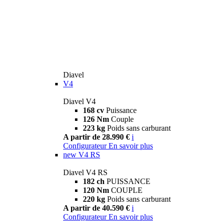
Diavel
V4
Diavel V4
168 cv
Puissance
126 Nm
Couple
223 kg
Poids sans carburant
A partir de 28.990 €
i
Configurateur
En savoir plus
new
V4 RS
Diavel V4 RS
182 ch
PUISSANCE
120 Nm
COUPLE
220 kg
Poids sans carburant
A partir de 40.590 €
i
Configurateur
En savoir plus