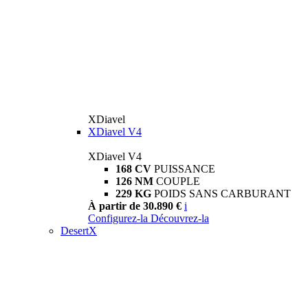
XDiavel
XDiavel V4
XDiavel V4
168 CV
PUISSANCE
126 NM
COUPLE
229 KG
POIDS SANS CARBURANT
À partir de 30.890 €
i
Configurez-la
Découvrez-la
DesertX