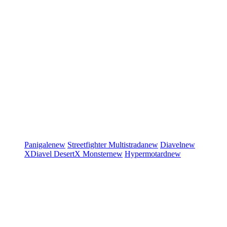
Panigale
new
Streetfighter
Multistrada
new
Diavel
new
XDiavel
DesertX
Monster
new
Hypermotard
new