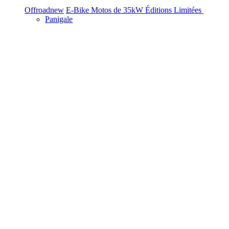
Offroad
new
E-Bike
Motos de 35kW
Éditions Limitées
Panigale