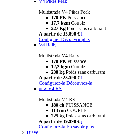
V4 Pikes Peak
Multistrada V4 Pikes Peak
170 PK
Puissance
17,7 kgm
Couple
227 Kg
Poids sans carburant
A partir de 33.890 €
i
Configurer
Découvrir plus
V4 Rally
Multistrada V4 Rally
170 PK
Puissance
12,3 kgm
Couple
238 kg
Poids sans carburant
A partir de 28.590 €
i
Configurez-la
Découvrez-la
new
V4 RS
Multistrada V4 RS
180 ch
PUISSANCE
118 nm
COUPLE
225 kg
Poids sans carburant
A partir de 39.990 €
i
Configurez-la
En savoir plus
Diavel