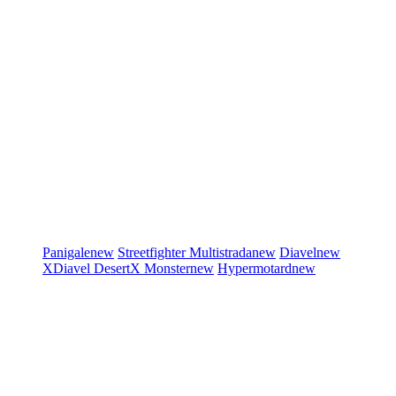
Panigale
new
Streetfighter
Multistrada
new
Diavel
new
XDiavel
DesertX
Monster
new
Hypermotard
new