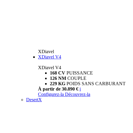
XDiavel
XDiavel V4
XDiavel V4
168 CV
PUISSANCE
126 NM
COUPLE
229 KG
POIDS SANS CARBURANT
À partir de 30.890 €
i
Configurez-la
Découvrez-la
DesertX