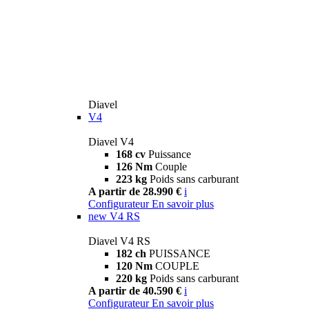
Diavel
V4
Diavel V4
168 cv
Puissance
126 Nm
Couple
223 kg
Poids sans carburant
A partir de 28.990 €
i
Configurateur
En savoir plus
new
V4 RS
Diavel V4 RS
182 ch
PUISSANCE
120 Nm
COUPLE
220 kg
Poids sans carburant
A partir de 40.590 €
i
Configurateur
En savoir plus