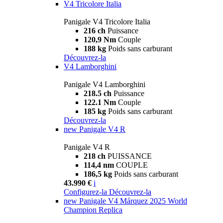
V4 Tricolore Italia
Panigale V4 Tricolore Italia
216 ch
Puissance
120,9 Nm
Couple
188 kg
Poids sans carburant
Découvrez-la
V4 Lamborghini
Panigale V4 Lamborghini
218.5 ch
Puissance
122.1 Nm
Couple
185 kg
Poids sans carburant
Découvrez-la
new
Panigale V4 R
Panigale V4 R
218 ch
PUISSANCE
114,4 nm
COUPLE
186,5 kg
Poids sans carburant
43.990 €
i
Configurez-la
Découvrez-la
new
Panigale V4 Márquez 2025 World
Champion Replica