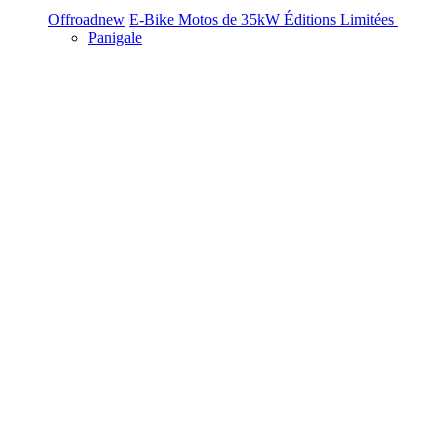
Offroad
new
E-Bike
Motos de 35kW
Éditions Limitées
Panigale