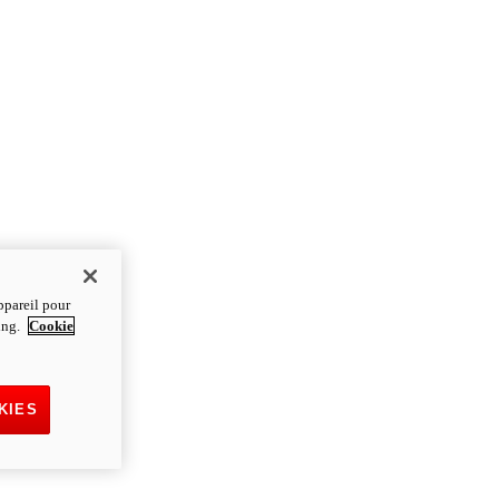
ppareil pour
ting.
Cookie
KIES