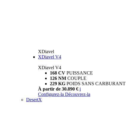
XDiavel
XDiavel V4
XDiavel V4
168 CV
PUISSANCE
126 NM
COUPLE
229 KG
POIDS SANS CARBURANT
À partir de 30.890 €
i
Configurez-la
Découvrez-la
DesertX