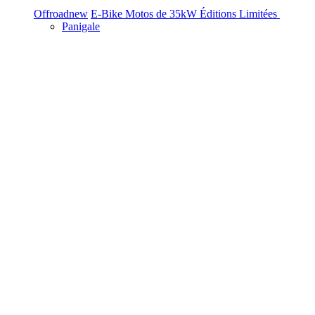
Offroad
new
E-Bike
Motos de 35kW
Éditions Limitées
Panigale