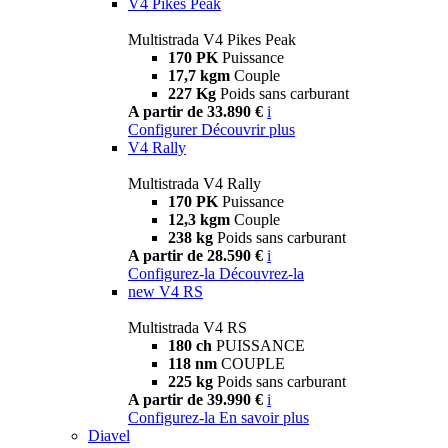
V4 Pikes Peak
Multistrada V4 Pikes Peak
170 PK
Puissance
17,7 kgm
Couple
227 Kg
Poids sans carburant
A partir de 33.890 €
i
Configurer
Découvrir plus
V4 Rally
Multistrada V4 Rally
170 PK
Puissance
12,3 kgm
Couple
238 kg
Poids sans carburant
A partir de 28.590 €
i
Configurez-la
Découvrez-la
new
V4 RS
Multistrada V4 RS
180 ch
PUISSANCE
118 nm
COUPLE
225 kg
Poids sans carburant
A partir de 39.990 €
i
Configurez-la
En savoir plus
Diavel