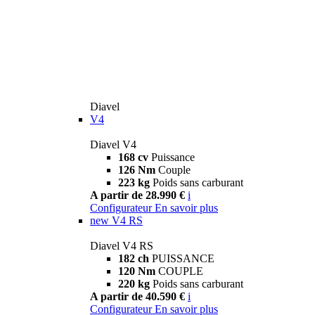
Diavel
V4
Diavel V4
168 cv
Puissance
126 Nm
Couple
223 kg
Poids sans carburant
A partir de 28.990 €
i
Configurateur
En savoir plus
new
V4 RS
Diavel V4 RS
182 ch
PUISSANCE
120 Nm
COUPLE
220 kg
Poids sans carburant
A partir de 40.590 €
i
Configurateur
En savoir plus