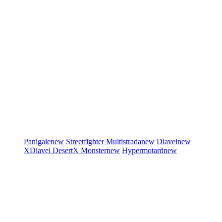
Panigale
new
Streetfighter
Multistrada
new
Diavel
new
XDiavel
DesertX
Monster
new
Hypermotard
new