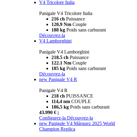
V4 Tricolore Italia
Panigale V4 Tricolore Italia
216 ch
Puissance
120,9 Nm
Couple
188 kg
Poids sans carburant
Découvrez-la
V4 Lamborghini
Panigale V4 Lamborghini
218.5 ch
Puissance
122.1 Nm
Couple
185 kg
Poids sans carburant
Découvrez-la
new
Panigale V4 R
Panigale V4 R
218 ch
PUISSANCE
114,4 nm
COUPLE
186,5 kg
Poids sans carburant
43.990 €
i
Configurez-la
Découvrez-la
new
Panigale V4 Márquez 2025 World
Champion Replica