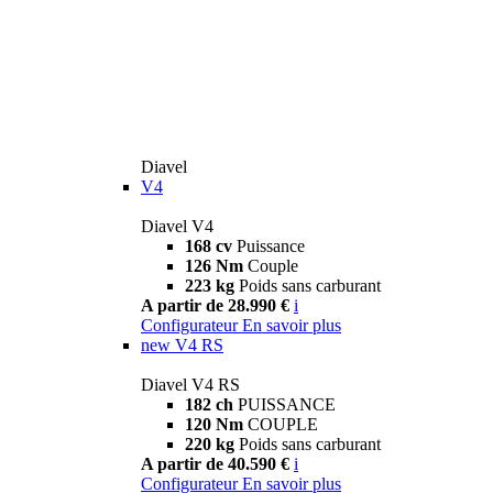
Diavel
V4
Diavel V4
168 cv
Puissance
126 Nm
Couple
223 kg
Poids sans carburant
A partir de 28.990 €
i
Configurateur
En savoir plus
new
V4 RS
Diavel V4 RS
182 ch
PUISSANCE
120 Nm
COUPLE
220 kg
Poids sans carburant
A partir de 40.590 €
i
Configurateur
En savoir plus