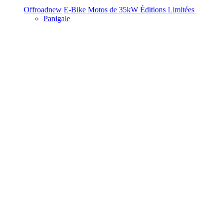
Offroad
new
E-Bike
Motos de 35kW
Éditions Limitées
Panigale