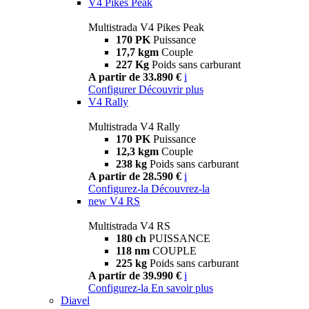
V4 Pikes Peak
Multistrada V4 Pikes Peak
170 PK
Puissance
17,7 kgm
Couple
227 Kg
Poids sans carburant
A partir de 33.890 €
i
Configurer
Découvrir plus
V4 Rally
Multistrada V4 Rally
170 PK
Puissance
12,3 kgm
Couple
238 kg
Poids sans carburant
A partir de 28.590 €
i
Configurez-la
Découvrez-la
new
V4 RS
Multistrada V4 RS
180 ch
PUISSANCE
118 nm
COUPLE
225 kg
Poids sans carburant
A partir de 39.990 €
i
Configurez-la
En savoir plus
Diavel