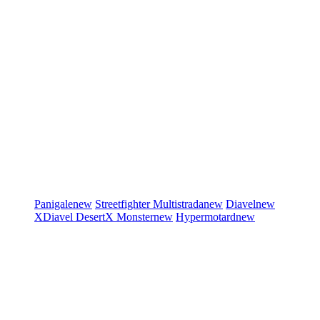
Panigale
new
Streetfighter
Multistrada
new
Diavel
new
XDiavel
DesertX
Monster
new
Hypermotard
new