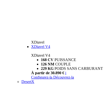
XDiavel
XDiavel V4
XDiavel V4
168 CV
PUISSANCE
126 NM
COUPLE
229 KG
POIDS SANS CARBURANT
À partir de 30.890 €
i
Configurez-la
Découvrez-la
DesertX