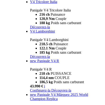
V4 Tricolore Italia
Panigale V4 Tricolore Italia
216 ch
Puissance
120,9 Nm
Couple
188 kg
Poids sans carburant
Découvrez-la
V4 Lamborghini
Panigale V4 Lamborghini
218.5 ch
Puissance
122.1 Nm
Couple
185 kg
Poids sans carburant
Découvrez-la
new
Panigale V4 R
Panigale V4 R
218 ch
PUISSANCE
114,4 nm
COUPLE
186,5 kg
Poids sans carburant
43.990 €
i
Configurez-la
Découvrez-la
new
Panigale V4 Márquez 2025 World
Champion Replica