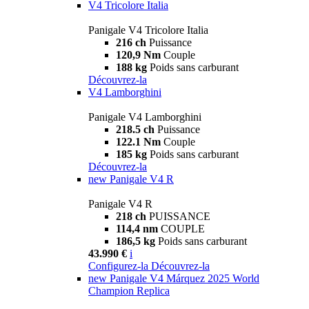
V4 Tricolore Italia
Panigale V4 Tricolore Italia
216 ch
Puissance
120,9 Nm
Couple
188 kg
Poids sans carburant
Découvrez-la
V4 Lamborghini
Panigale V4 Lamborghini
218.5 ch
Puissance
122.1 Nm
Couple
185 kg
Poids sans carburant
Découvrez-la
new
Panigale V4 R
Panigale V4 R
218 ch
PUISSANCE
114,4 nm
COUPLE
186,5 kg
Poids sans carburant
43.990 €
i
Configurez-la
Découvrez-la
new
Panigale V4 Márquez 2025 World
Champion Replica