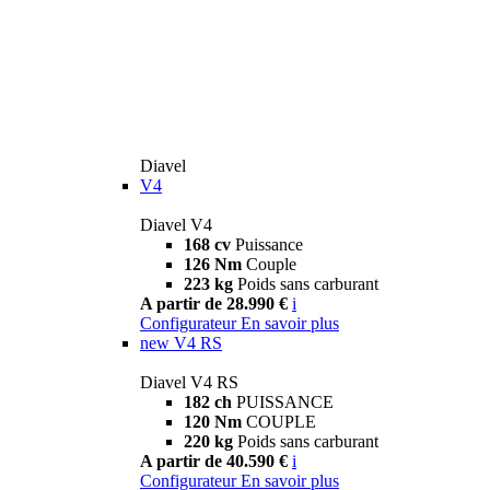
Diavel
V4
Diavel V4
168 cv
Puissance
126 Nm
Couple
223 kg
Poids sans carburant
A partir de 28.990 €
i
Configurateur
En savoir plus
new
V4 RS
Diavel V4 RS
182 ch
PUISSANCE
120 Nm
COUPLE
220 kg
Poids sans carburant
A partir de 40.590 €
i
Configurateur
En savoir plus