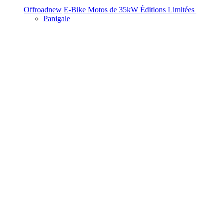
Offroad
new
E-Bike
Motos de 35kW
Éditions Limitées
Panigale