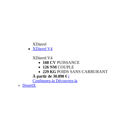
XDiavel
XDiavel V4
XDiavel V4
168 CV
PUISSANCE
126 NM
COUPLE
229 KG
POIDS SANS CARBURANT
À partir de 30.890 €
i
Configurez-la
Découvrez-la
DesertX