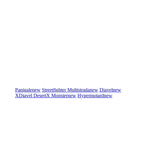
Panigale
new
Streetfighter
Multistrada
new
Diavel
new
XDiavel
DesertX
Monster
new
Hypermotard
new