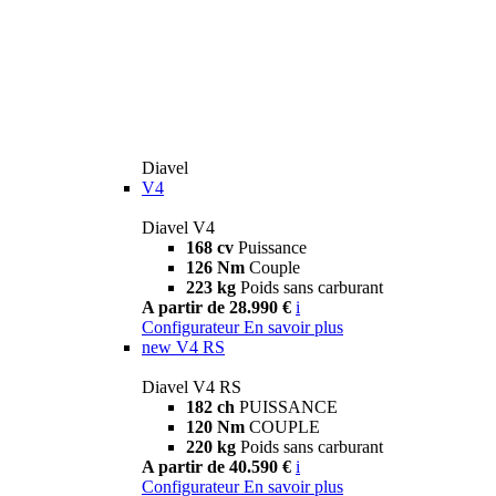
Diavel
V4
Diavel V4
168 cv
Puissance
126 Nm
Couple
223 kg
Poids sans carburant
A partir de 28.990 €
i
Configurateur
En savoir plus
new
V4 RS
Diavel V4 RS
182 ch
PUISSANCE
120 Nm
COUPLE
220 kg
Poids sans carburant
A partir de 40.590 €
i
Configurateur
En savoir plus