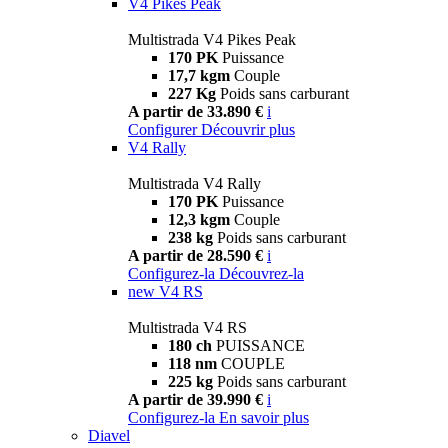
V4 Pikes Peak
Multistrada V4 Pikes Peak
170 PK
Puissance
17,7 kgm
Couple
227 Kg
Poids sans carburant
A partir de 33.890 €
i
Configurer
Découvrir plus
V4 Rally
Multistrada V4 Rally
170 PK
Puissance
12,3 kgm
Couple
238 kg
Poids sans carburant
A partir de 28.590 €
i
Configurez-la
Découvrez-la
new
V4 RS
Multistrada V4 RS
180 ch
PUISSANCE
118 nm
COUPLE
225 kg
Poids sans carburant
A partir de 39.990 €
i
Configurez-la
En savoir plus
Diavel