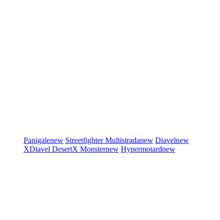
Panigale
new
Streetfighter
Multistrada
new
Diavel
new
XDiavel
DesertX
Monster
new
Hypermotard
new