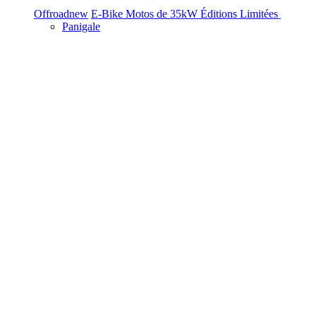
Offroad
new
E-Bike
Motos de 35kW
Éditions Limitées
Panigale