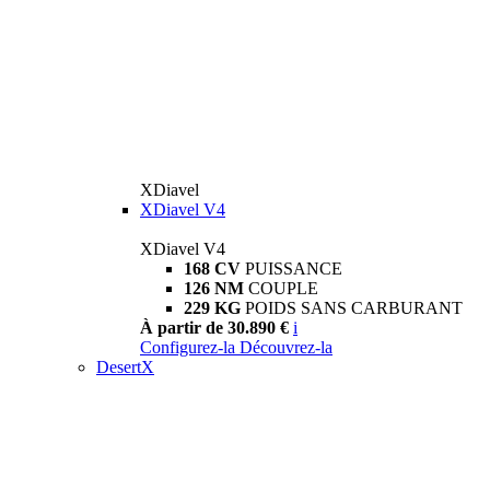
XDiavel
XDiavel V4
XDiavel V4
168 CV
PUISSANCE
126 NM
COUPLE
229 KG
POIDS SANS CARBURANT
À partir de 30.890 €
i
Configurez-la
Découvrez-la
DesertX