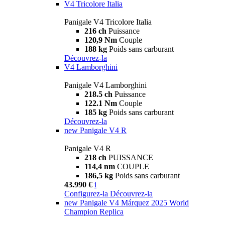
V4 Tricolore Italia
Panigale V4 Tricolore Italia
216 ch
Puissance
120,9 Nm
Couple
188 kg
Poids sans carburant
Découvrez-la
V4 Lamborghini
Panigale V4 Lamborghini
218.5 ch
Puissance
122.1 Nm
Couple
185 kg
Poids sans carburant
Découvrez-la
new
Panigale V4 R
Panigale V4 R
218 ch
PUISSANCE
114,4 nm
COUPLE
186,5 kg
Poids sans carburant
43.990 €
i
Configurez-la
Découvrez-la
new
Panigale V4 Márquez 2025 World
Champion Replica