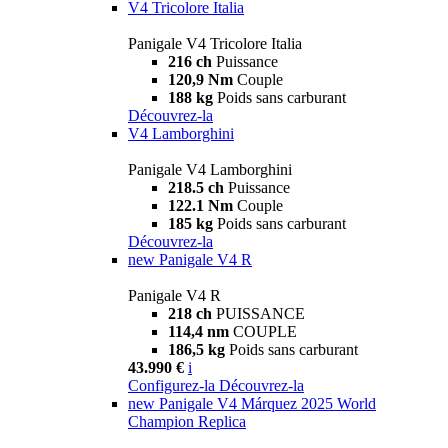
V4 Tricolore Italia
Panigale V4 Tricolore Italia
216 ch
Puissance
120,9 Nm
Couple
188 kg
Poids sans carburant
Découvrez-la
V4 Lamborghini
Panigale V4 Lamborghini
218.5 ch
Puissance
122.1 Nm
Couple
185 kg
Poids sans carburant
Découvrez-la
new
Panigale V4 R
Panigale V4 R
218 ch
PUISSANCE
114,4 nm
COUPLE
186,5 kg
Poids sans carburant
43.990 €
i
Configurez-la
Découvrez-la
new
Panigale V4 Márquez 2025 World
Champion Replica