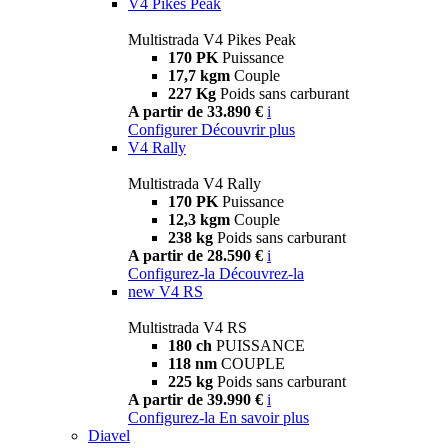
V4 Pikes Peak
Multistrada V4 Pikes Peak
170 PK
Puissance
17,7 kgm
Couple
227 Kg
Poids sans carburant
A partir de 33.890 €
i
Configurer
Découvrir plus
V4 Rally
Multistrada V4 Rally
170 PK
Puissance
12,3 kgm
Couple
238 kg
Poids sans carburant
A partir de 28.590 €
i
Configurez-la
Découvrez-la
new
V4 RS
Multistrada V4 RS
180 ch
PUISSANCE
118 nm
COUPLE
225 kg
Poids sans carburant
A partir de 39.990 €
i
Configurez-la
En savoir plus
Diavel