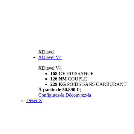
XDiavel
XDiavel V4
XDiavel V4
168 CV
PUISSANCE
126 NM
COUPLE
229 KG
POIDS SANS CARBURANT
À partir de 30.890 €
i
Configurez-la
Découvrez-la
DesertX