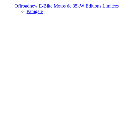
Offroad
new
E-Bike
Motos de 35kW
Éditions Limitées
Panigale