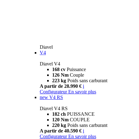
Diavel
V4
Diavel V4
168 cv
Puissance
126 Nm
Couple
223 kg
Poids sans carburant
A partir de 28.990 €
i
Configurateur
En savoir plus
new
V4 RS
Diavel V4 RS
182 ch
PUISSANCE
120 Nm
COUPLE
220 kg
Poids sans carburant
A partir de 40.590 €
i
Configurateur
En savoir plus