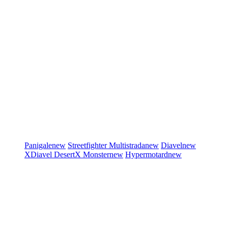
Panigale
new
Streetfighter
Multistrada
new
Diavel
new
XDiavel
DesertX
Monster
new
Hypermotard
new