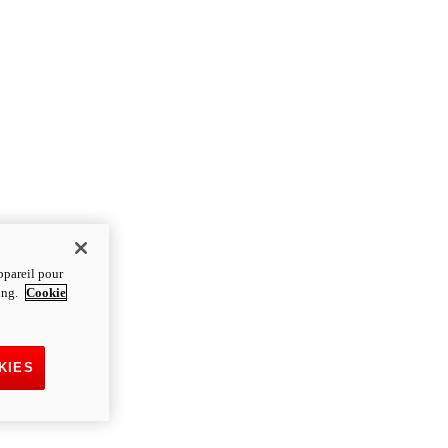
ppareil pour
ting.
Cookie
KIES