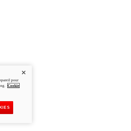
ppareil pour
ting.
Cookie
KIES