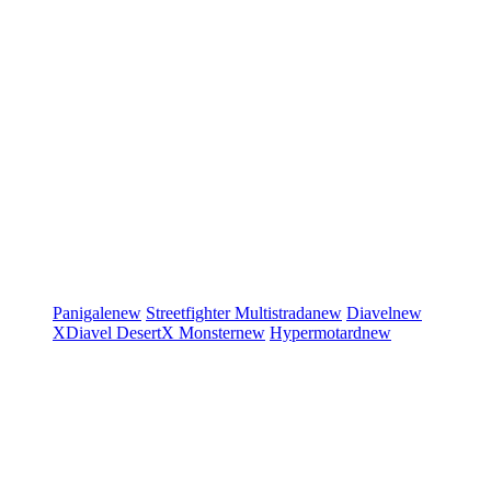
Panigale
new
Streetfighter
Multistrada
new
Diavel
new
XDiavel
DesertX
Monster
new
Hypermotard
new