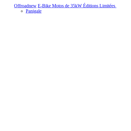
Offroad
new
E-Bike
Motos de 35kW
Éditions Limitées
Panigale