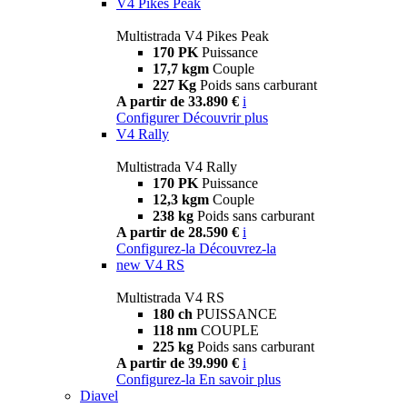
V4 Pikes Peak
Multistrada V4 Pikes Peak
170 PK
Puissance
17,7 kgm
Couple
227 Kg
Poids sans carburant
A partir de 33.890 €
i
Configurer
Découvrir plus
V4 Rally
Multistrada V4 Rally
170 PK
Puissance
12,3 kgm
Couple
238 kg
Poids sans carburant
A partir de 28.590 €
i
Configurez-la
Découvrez-la
new
V4 RS
Multistrada V4 RS
180 ch
PUISSANCE
118 nm
COUPLE
225 kg
Poids sans carburant
A partir de 39.990 €
i
Configurez-la
En savoir plus
Diavel