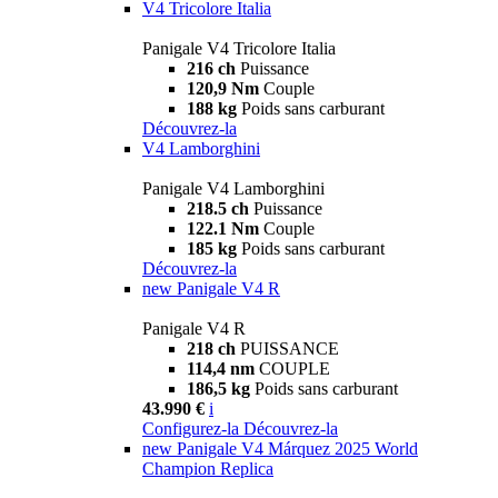
V4 Tricolore Italia
Panigale V4 Tricolore Italia
216 ch
Puissance
120,9 Nm
Couple
188 kg
Poids sans carburant
Découvrez-la
V4 Lamborghini
Panigale V4 Lamborghini
218.5 ch
Puissance
122.1 Nm
Couple
185 kg
Poids sans carburant
Découvrez-la
new
Panigale V4 R
Panigale V4 R
218 ch
PUISSANCE
114,4 nm
COUPLE
186,5 kg
Poids sans carburant
43.990 €
i
Configurez-la
Découvrez-la
new
Panigale V4 Márquez 2025 World
Champion Replica