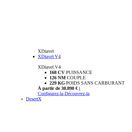
XDiavel
XDiavel V4
XDiavel V4
168 CV
PUISSANCE
126 NM
COUPLE
229 KG
POIDS SANS CARBURANT
À partir de 30.890 €
i
Configurez-la
Découvrez-la
DesertX