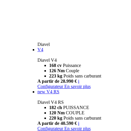
Diavel
V4
Diavel V4
168 cv
Puissance
126 Nm
Couple
223 kg
Poids sans carburant
A partir de 28.990 €
i
Configurateur
En savoir plus
new
V4 RS
Diavel V4 RS
182 ch
PUISSANCE
120 Nm
COUPLE
220 kg
Poids sans carburant
A partir de 40.590 €
i
Configurateur
En savoir plus