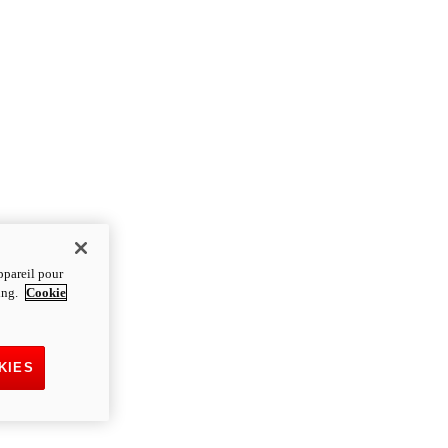
ppareil pour
ting.
Cookie
KIES