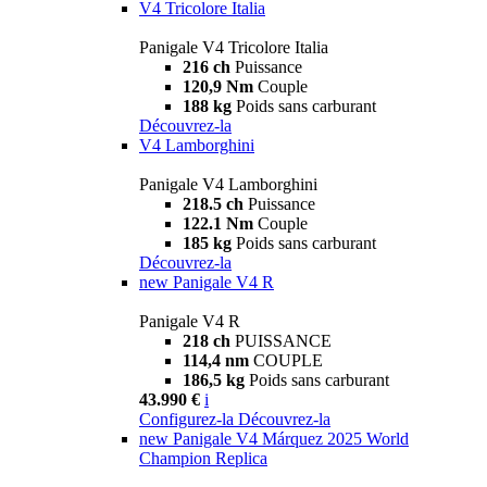
V4 Tricolore Italia
Panigale V4 Tricolore Italia
216 ch
Puissance
120,9 Nm
Couple
188 kg
Poids sans carburant
Découvrez-la
V4 Lamborghini
Panigale V4 Lamborghini
218.5 ch
Puissance
122.1 Nm
Couple
185 kg
Poids sans carburant
Découvrez-la
new
Panigale V4 R
Panigale V4 R
218 ch
PUISSANCE
114,4 nm
COUPLE
186,5 kg
Poids sans carburant
43.990 €
i
Configurez-la
Découvrez-la
new
Panigale V4 Márquez 2025 World
Champion Replica