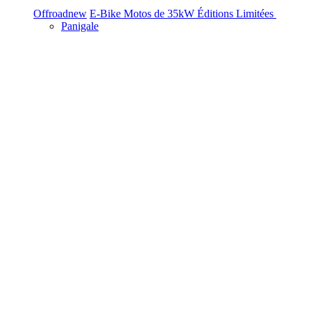
Offroad
new
E-Bike
Motos de 35kW
Éditions Limitées
Panigale