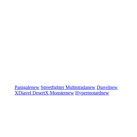
Panigale
new
Streetfighter
Multistrada
new
Diavel
new
XDiavel
DesertX
Monster
new
Hypermotard
new