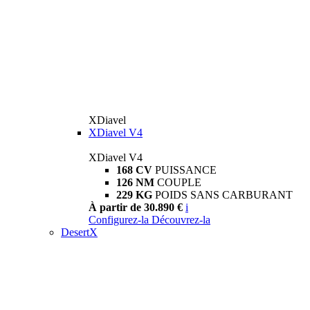
XDiavel
XDiavel V4
XDiavel V4
168 CV
PUISSANCE
126 NM
COUPLE
229 KG
POIDS SANS CARBURANT
À partir de 30.890 €
i
Configurez-la
Découvrez-la
DesertX