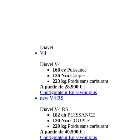
Diavel
V4
Diavel V4
168 cv
Puissance
126 Nm
Couple
223 kg
Poids sans carburant
A partir de 28.990 €
i
Configurateur
En savoir plus
new
V4 RS
Diavel V4 RS
182 ch
PUISSANCE
120 Nm
COUPLE
220 kg
Poids sans carburant
A partir de 40.590 €
i
Configurateur
En savoir plus