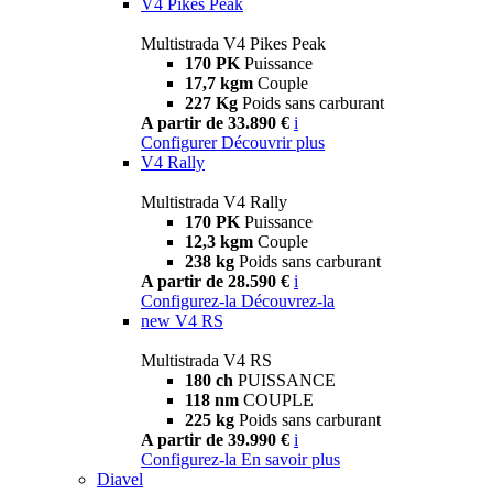
V4 Pikes Peak
Multistrada V4 Pikes Peak
170 PK
Puissance
17,7 kgm
Couple
227 Kg
Poids sans carburant
A partir de 33.890 €
i
Configurer
Découvrir plus
V4 Rally
Multistrada V4 Rally
170 PK
Puissance
12,3 kgm
Couple
238 kg
Poids sans carburant
A partir de 28.590 €
i
Configurez-la
Découvrez-la
new
V4 RS
Multistrada V4 RS
180 ch
PUISSANCE
118 nm
COUPLE
225 kg
Poids sans carburant
A partir de 39.990 €
i
Configurez-la
En savoir plus
Diavel