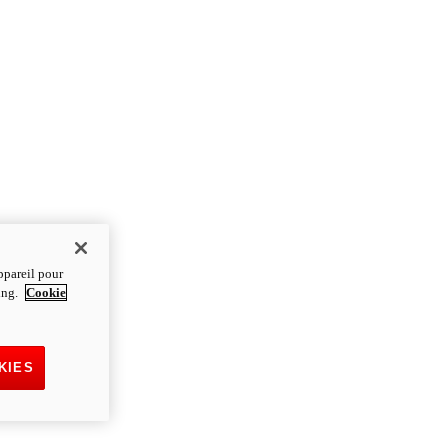
ppareil pour
ting.
Cookie
KIES