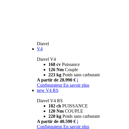
Diavel
V4
Diavel V4
168 cv
Puissance
126 Nm
Couple
223 kg
Poids sans carburant
A partir de 28.990 €
i
Configurateur
En savoir plus
new
V4 RS
Diavel V4 RS
182 ch
PUISSANCE
120 Nm
COUPLE
220 kg
Poids sans carburant
A partir de 40.590 €
i
Configurateur
En savoir plus