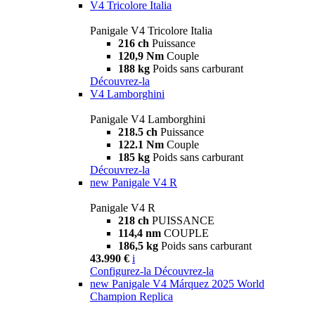
V4 Tricolore Italia
Panigale V4 Tricolore Italia
216 ch
Puissance
120,9 Nm
Couple
188 kg
Poids sans carburant
Découvrez-la
V4 Lamborghini
Panigale V4 Lamborghini
218.5 ch
Puissance
122.1 Nm
Couple
185 kg
Poids sans carburant
Découvrez-la
new
Panigale V4 R
Panigale V4 R
218 ch
PUISSANCE
114,4 nm
COUPLE
186,5 kg
Poids sans carburant
43.990 €
i
Configurez-la
Découvrez-la
new
Panigale V4 Márquez 2025 World
Champion Replica