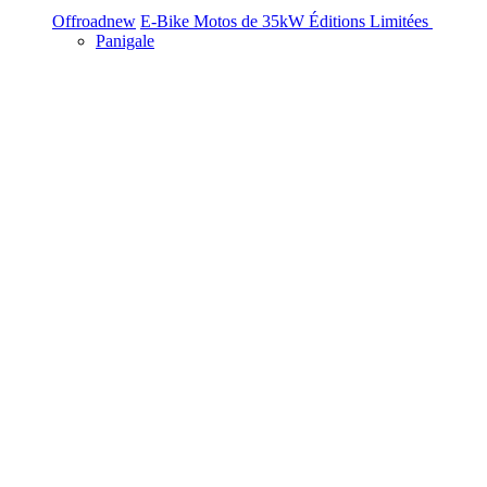
Offroad
new
E-Bike
Motos de 35kW
Éditions Limitées
Panigale