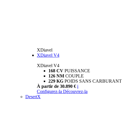
XDiavel
XDiavel V4
XDiavel V4
168 CV
PUISSANCE
126 NM
COUPLE
229 KG
POIDS SANS CARBURANT
À partir de 30.890 €
i
Configurez-la
Découvrez-la
DesertX