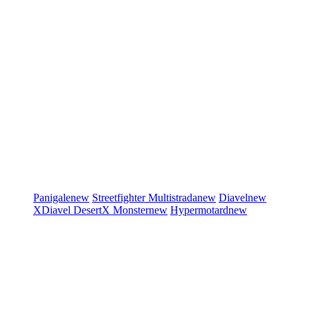
Panigale
new
Streetfighter
Multistrada
new
Diavel
new
XDiavel
DesertX
Monster
new
Hypermotard
new