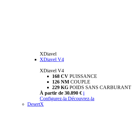
XDiavel
XDiavel V4
XDiavel V4
168 CV
PUISSANCE
126 NM
COUPLE
229 KG
POIDS SANS CARBURANT
À partir de 30.890 €
i
Configurez-la
Découvrez-la
DesertX