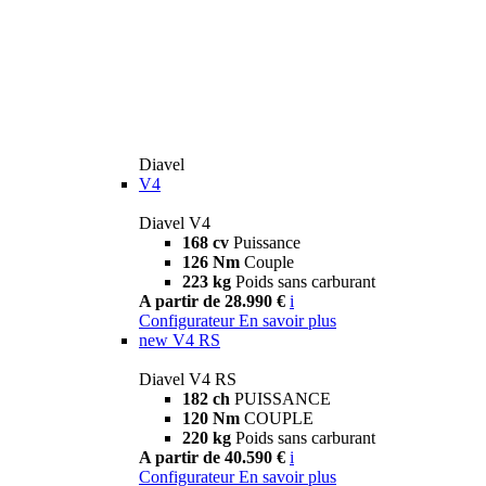
Diavel
V4
Diavel V4
168 cv
Puissance
126 Nm
Couple
223 kg
Poids sans carburant
A partir de 28.990 €
i
Configurateur
En savoir plus
new
V4 RS
Diavel V4 RS
182 ch
PUISSANCE
120 Nm
COUPLE
220 kg
Poids sans carburant
A partir de 40.590 €
i
Configurateur
En savoir plus