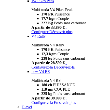
V4 Pikes Peak
Multistrada V4 Pikes Peak
170 PK
Puissance
17,7 kgm
Couple
227 Kg
Poids sans carburant
A partir de 33.890 €
i
Configurer
Découvrir plus
V4 Rally
Multistrada V4 Rally
170 PK
Puissance
12,3 kgm
Couple
238 kg
Poids sans carburant
A partir de 28.590 €
i
Configurez-la
Découvrez-la
new
V4 RS
Multistrada V4 RS
180 ch
PUISSANCE
118 nm
COUPLE
225 kg
Poids sans carburant
A partir de 39.990 €
i
Configurez-la
En savoir plus
Diavel