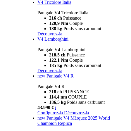
V4 Tricolore Italia
Panigale V4 Tricolore Italia
216 ch
Puissance
120,9 Nm
Couple
188 kg
Poids sans carburant
Découvrez-la
V4 Lamborghini
Panigale V4 Lamborghini
218.5 ch
Puissance
122.1 Nm
Couple
185 kg
Poids sans carburant
Découvrez-la
new
Panigale V4 R
Panigale V4 R
218 ch
PUISSANCE
114,4 nm
COUPLE
186,5 kg
Poids sans carburant
43.990 €
i
Configurez-la
Découvrez-la
new
Panigale V4 Márquez 2025 World
Champion Replica