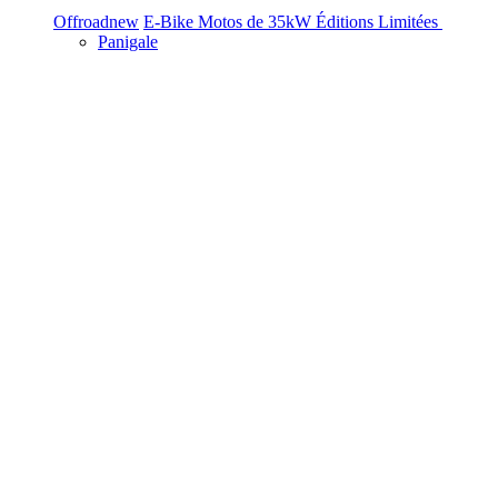
Offroad
new
E-Bike
Motos de 35kW
Éditions Limitées
Panigale