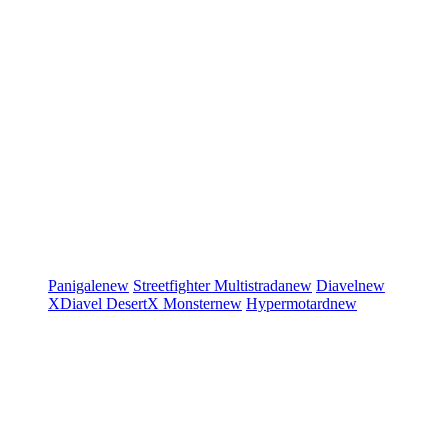
Panigale
new
Streetfighter
Multistrada
new
Diavel
new
XDiavel
DesertX
Monster
new
Hypermotard
new