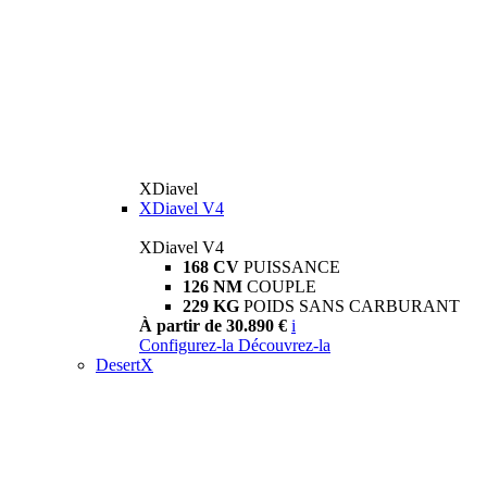
XDiavel
XDiavel V4
XDiavel V4
168 CV
PUISSANCE
126 NM
COUPLE
229 KG
POIDS SANS CARBURANT
À partir de 30.890 €
i
Configurez-la
Découvrez-la
DesertX