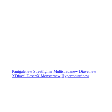
Panigale
new
Streetfighter
Multistrada
new
Diavel
new
XDiavel
DesertX
Monster
new
Hypermotard
new