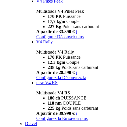
V4 Pikes Peak
Multistrada V4 Pikes Peak
170 PK
Puissance
17,7 kgm
Couple
227 Kg
Poids sans carburant
A partir de 33.890 €
i
Configurer
Découvrir plus
V4 Rally
Multistrada V4 Rally
170 PK
Puissance
12,3 kgm
Couple
238 kg
Poids sans carburant
A partir de 28.590 €
i
Configurez-la
Découvrez-la
new
V4 RS
Multistrada V4 RS
180 ch
PUISSANCE
118 nm
COUPLE
225 kg
Poids sans carburant
A partir de 39.990 €
i
Configurez-la
En savoir plus
Diavel