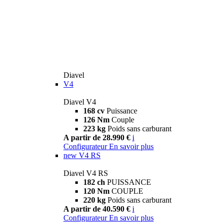
Diavel
V4
Diavel V4
168 cv
Puissance
126 Nm
Couple
223 kg
Poids sans carburant
A partir de 28.990 €
i
Configurateur
En savoir plus
new
V4 RS
Diavel V4 RS
182 ch
PUISSANCE
120 Nm
COUPLE
220 kg
Poids sans carburant
A partir de 40.590 €
i
Configurateur
En savoir plus