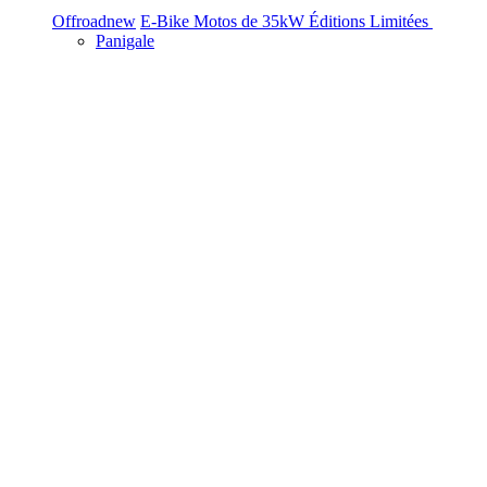
Offroad
new
E-Bike
Motos de 35kW
Éditions Limitées
Panigale