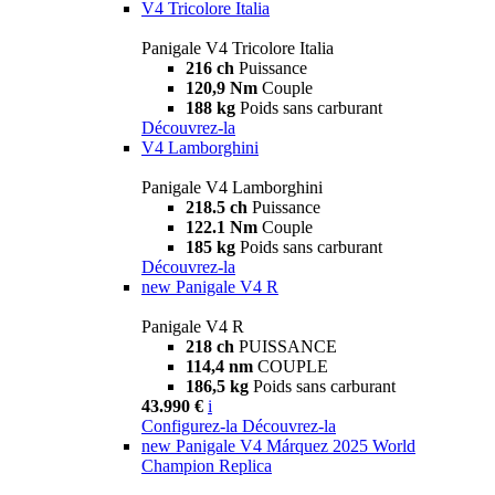
V4 Tricolore Italia
Panigale V4 Tricolore Italia
216 ch
Puissance
120,9 Nm
Couple
188 kg
Poids sans carburant
Découvrez-la
V4 Lamborghini
Panigale V4 Lamborghini
218.5 ch
Puissance
122.1 Nm
Couple
185 kg
Poids sans carburant
Découvrez-la
new
Panigale V4 R
Panigale V4 R
218 ch
PUISSANCE
114,4 nm
COUPLE
186,5 kg
Poids sans carburant
43.990 €
i
Configurez-la
Découvrez-la
new
Panigale V4 Márquez 2025 World
Champion Replica