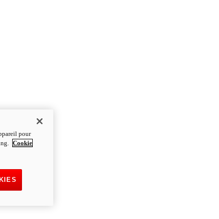
ppareil pour
ting.
Cookie
KIES