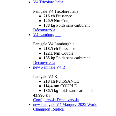
V4 Tricolore Italia
Panigale V4 Tricolore Italia
216 ch
Puissance
120,9 Nm
Couple
188 kg
Poids sans carburant
Découvrez-la
V4 Lamborghini
Panigale V4 Lamborghini
218.5 ch
Puissance
122.1 Nm
Couple
185 kg
Poids sans carburant
Découvrez-la
new
Panigale V4 R
Panigale V4 R
218 ch
PUISSANCE
114,4 nm
COUPLE
186,5 kg
Poids sans carburant
43.990 €
i
Configurez-la
Découvrez-la
new
Panigale V4 Márquez 2025 World
Champion Replica