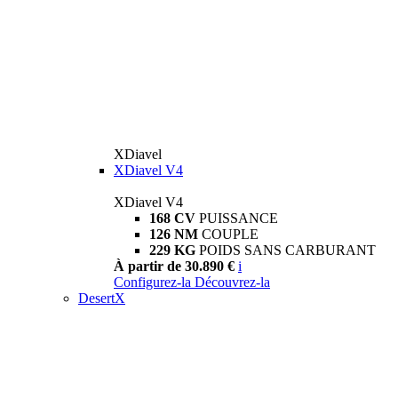
XDiavel
XDiavel V4
XDiavel V4
168 CV
PUISSANCE
126 NM
COUPLE
229 KG
POIDS SANS CARBURANT
À partir de 30.890 €
i
Configurez-la
Découvrez-la
DesertX