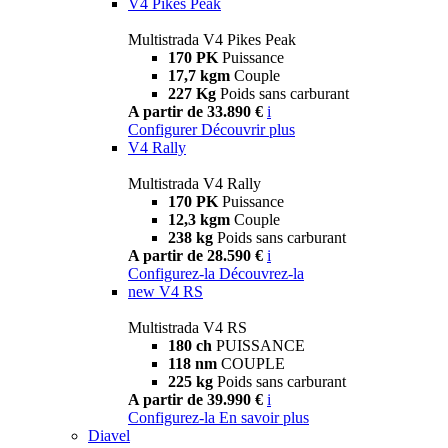
V4 Pikes Peak
Multistrada V4 Pikes Peak
170 PK
Puissance
17,7 kgm
Couple
227 Kg
Poids sans carburant
A partir de 33.890 €
i
Configurer
Découvrir plus
V4 Rally
Multistrada V4 Rally
170 PK
Puissance
12,3 kgm
Couple
238 kg
Poids sans carburant
A partir de 28.590 €
i
Configurez-la
Découvrez-la
new
V4 RS
Multistrada V4 RS
180 ch
PUISSANCE
118 nm
COUPLE
225 kg
Poids sans carburant
A partir de 39.990 €
i
Configurez-la
En savoir plus
Diavel