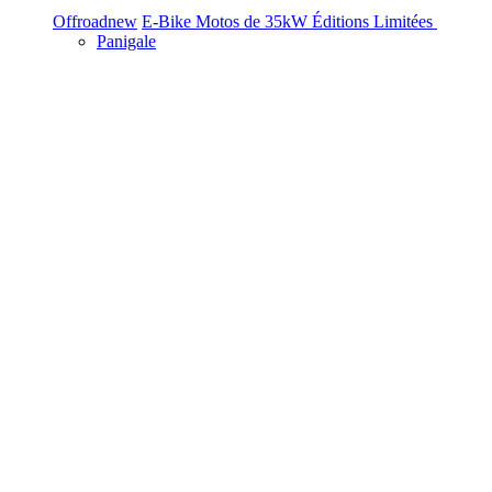
Offroad
new
E-Bike
Motos de 35kW
Éditions Limitées
Panigale