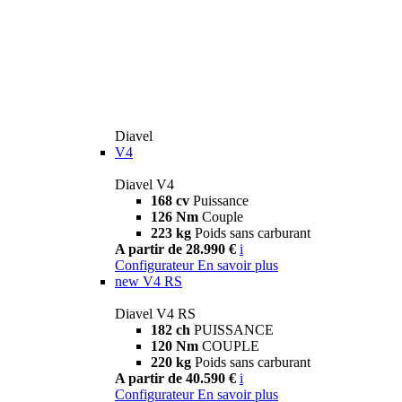
Diavel
V4
Diavel V4
168 cv
Puissance
126 Nm
Couple
223 kg
Poids sans carburant
A partir de 28.990 €
i
Configurateur
En savoir plus
new
V4 RS
Diavel V4 RS
182 ch
PUISSANCE
120 Nm
COUPLE
220 kg
Poids sans carburant
A partir de 40.590 €
i
Configurateur
En savoir plus