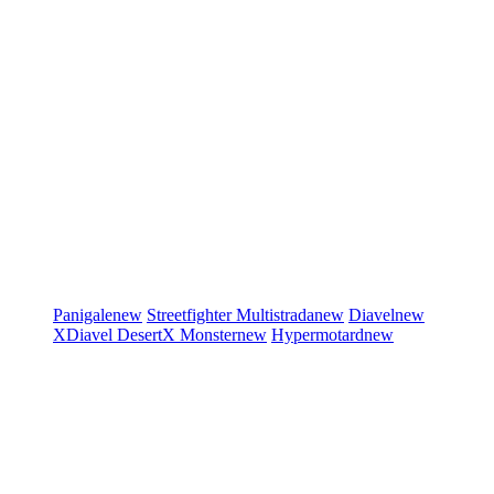
Panigale
new
Streetfighter
Multistrada
new
Diavel
new
XDiavel
DesertX
Monster
new
Hypermotard
new