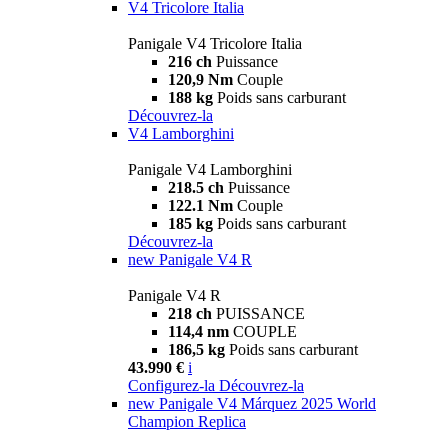
V4 Tricolore Italia
Panigale V4 Tricolore Italia
216 ch
Puissance
120,9 Nm
Couple
188 kg
Poids sans carburant
Découvrez-la
V4 Lamborghini
Panigale V4 Lamborghini
218.5 ch
Puissance
122.1 Nm
Couple
185 kg
Poids sans carburant
Découvrez-la
new
Panigale V4 R
Panigale V4 R
218 ch
PUISSANCE
114,4 nm
COUPLE
186,5 kg
Poids sans carburant
43.990 €
i
Configurez-la
Découvrez-la
new
Panigale V4 Márquez 2025 World
Champion Replica