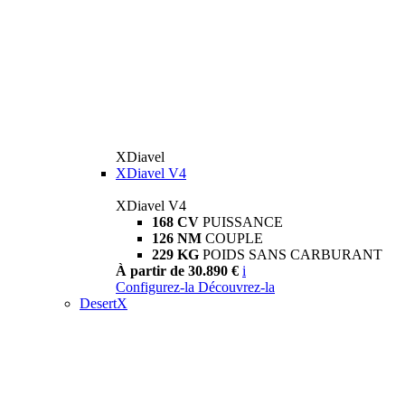
XDiavel
XDiavel V4
XDiavel V4
168 CV
PUISSANCE
126 NM
COUPLE
229 KG
POIDS SANS CARBURANT
À partir de 30.890 €
i
Configurez-la
Découvrez-la
DesertX