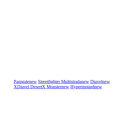
Panigale
new
Streetfighter
Multistrada
new
Diavel
new
XDiavel
DesertX
Monster
new
Hypermotard
new