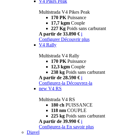
V4 Pikes Peak
Multistrada V4 Pikes Peak
170 PK
Puissance
17,7 kgm
Couple
227 Kg
Poids sans carburant
A partir de 33.890 €
i
Configurer
Découvrir plus
V4 Rally
Multistrada V4 Rally
170 PK
Puissance
12,3 kgm
Couple
238 kg
Poids sans carburant
A partir de 28.590 €
i
Configurez-la
Découvrez-la
new
V4 RS
Multistrada V4 RS
180 ch
PUISSANCE
118 nm
COUPLE
225 kg
Poids sans carburant
A partir de 39.990 €
i
Configurez-la
En savoir plus
Diavel