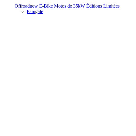
Offroad
new
E-Bike
Motos de 35kW
Éditions Limitées
Panigale