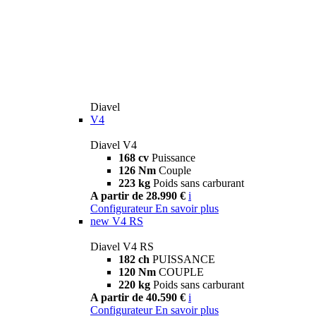
Diavel
V4
Diavel V4
168 cv
Puissance
126 Nm
Couple
223 kg
Poids sans carburant
A partir de 28.990 €
i
Configurateur
En savoir plus
new
V4 RS
Diavel V4 RS
182 ch
PUISSANCE
120 Nm
COUPLE
220 kg
Poids sans carburant
A partir de 40.590 €
i
Configurateur
En savoir plus