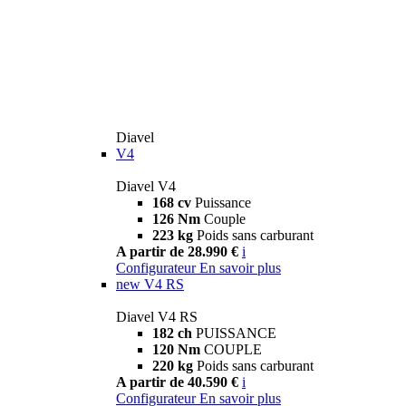
Diavel
V4
Diavel V4
168 cv
Puissance
126 Nm
Couple
223 kg
Poids sans carburant
A partir de 28.990 €
i
Configurateur
En savoir plus
new
V4 RS
Diavel V4 RS
182 ch
PUISSANCE
120 Nm
COUPLE
220 kg
Poids sans carburant
A partir de 40.590 €
i
Configurateur
En savoir plus