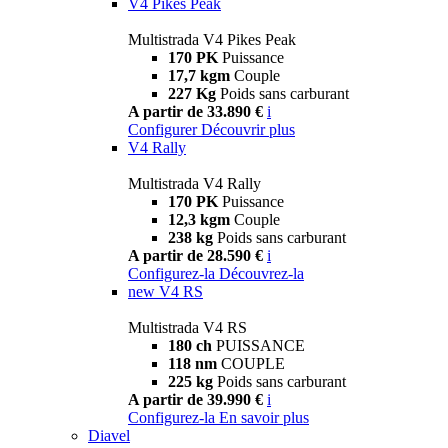
V4 Pikes Peak
Multistrada V4 Pikes Peak
170 PK
Puissance
17,7 kgm
Couple
227 Kg
Poids sans carburant
A partir de 33.890 €
i
Configurer
Découvrir plus
V4 Rally
Multistrada V4 Rally
170 PK
Puissance
12,3 kgm
Couple
238 kg
Poids sans carburant
A partir de 28.590 €
i
Configurez-la
Découvrez-la
new
V4 RS
Multistrada V4 RS
180 ch
PUISSANCE
118 nm
COUPLE
225 kg
Poids sans carburant
A partir de 39.990 €
i
Configurez-la
En savoir plus
Diavel