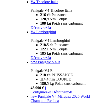
V4 Tricolore Italia
Panigale V4 Tricolore Italia
216 ch
Puissance
120,9 Nm
Couple
188 kg
Poids sans carburant
Découvrez-la
V4 Lamborghini
Panigale V4 Lamborghini
218.5 ch
Puissance
122.1 Nm
Couple
185 kg
Poids sans carburant
Découvrez-la
new
Panigale V4 R
Panigale V4 R
218 ch
PUISSANCE
114,4 nm
COUPLE
186,5 kg
Poids sans carburant
43.990 €
i
Configurez-la
Découvrez-la
new
Panigale V4 Márquez 2025 World
Champion Replica