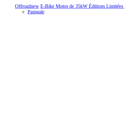
Offroad
new
E-Bike
Motos de 35kW
Éditions Limitées
Panigale