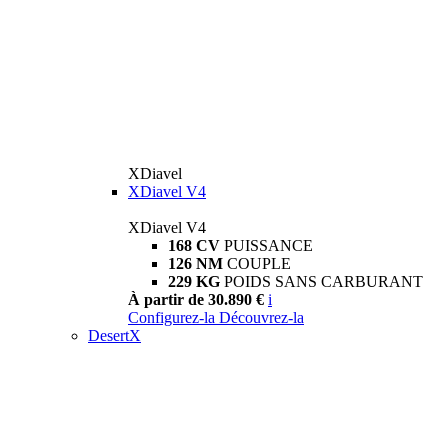
XDiavel
XDiavel V4
XDiavel V4
168 CV
PUISSANCE
126 NM
COUPLE
229 KG
POIDS SANS CARBURANT
À partir de 30.890 €
i
Configurez-la
Découvrez-la
DesertX