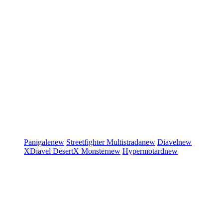
Panigale
new
Streetfighter
Multistrada
new
Diavel
new
XDiavel
DesertX
Monster
new
Hypermotard
new