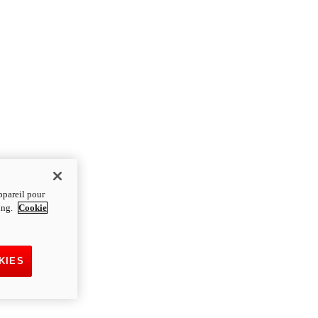
ppareil pour
ting.
Cookie
KIES