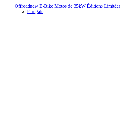
Offroad
new
E-Bike
Motos de 35kW
Éditions Limitées
Panigale