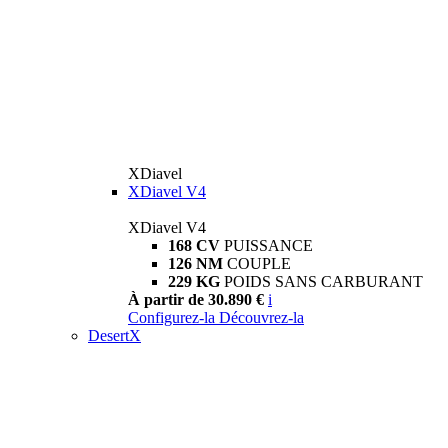
XDiavel
XDiavel V4
XDiavel V4
168 CV
PUISSANCE
126 NM
COUPLE
229 KG
POIDS SANS CARBURANT
À partir de 30.890 €
i
Configurez-la
Découvrez-la
DesertX