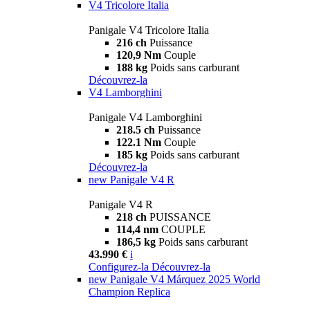
V4 Tricolore Italia
Panigale V4 Tricolore Italia
216 ch
Puissance
120,9 Nm
Couple
188 kg
Poids sans carburant
Découvrez-la
V4 Lamborghini
Panigale V4 Lamborghini
218.5 ch
Puissance
122.1 Nm
Couple
185 kg
Poids sans carburant
Découvrez-la
new
Panigale V4 R
Panigale V4 R
218 ch
PUISSANCE
114,4 nm
COUPLE
186,5 kg
Poids sans carburant
43.990 €
i
Configurez-la
Découvrez-la
new
Panigale V4 Márquez 2025 World
Champion Replica