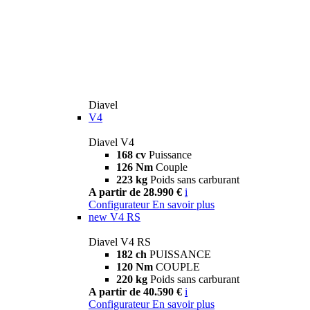
Diavel
V4
Diavel V4
168 cv
Puissance
126 Nm
Couple
223 kg
Poids sans carburant
A partir de 28.990 €
i
Configurateur
En savoir plus
new
V4 RS
Diavel V4 RS
182 ch
PUISSANCE
120 Nm
COUPLE
220 kg
Poids sans carburant
A partir de 40.590 €
i
Configurateur
En savoir plus