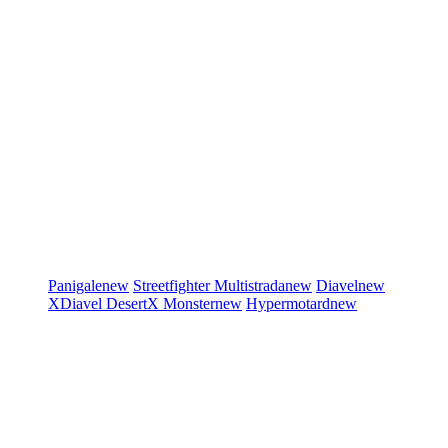
Panigale
new
Streetfighter
Multistrada
new
Diavel
new
XDiavel
DesertX
Monster
new
Hypermotard
new