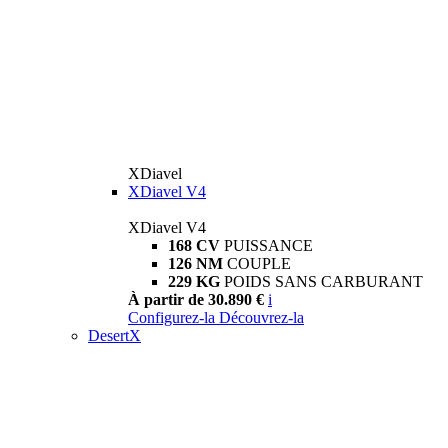
XDiavel
XDiavel V4
XDiavel V4
168 CV
PUISSANCE
126 NM
COUPLE
229 KG
POIDS SANS CARBURANT
À partir de 30.890 €
i
Configurez-la
Découvrez-la
DesertX