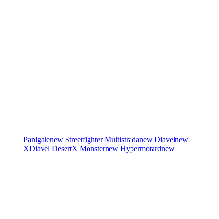
Panigale
new
Streetfighter
Multistrada
new
Diavel
new
XDiavel
DesertX
Monster
new
Hypermotard
new