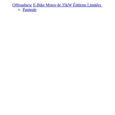
Offroad
new
E-Bike
Motos de 35kW
Éditions Limitées
Panigale