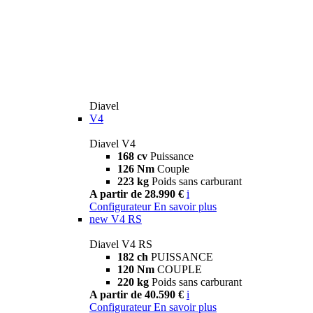
Diavel
V4
Diavel V4
168 cv
Puissance
126 Nm
Couple
223 kg
Poids sans carburant
A partir de 28.990 €
i
Configurateur
En savoir plus
new
V4 RS
Diavel V4 RS
182 ch
PUISSANCE
120 Nm
COUPLE
220 kg
Poids sans carburant
A partir de 40.590 €
i
Configurateur
En savoir plus