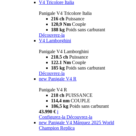
V4 Tricolore Italia
Panigale V4 Tricolore Italia
216 ch
Puissance
120,9 Nm
Couple
188 kg
Poids sans carburant
Découvrez-la
V4 Lamborghini
Panigale V4 Lamborghini
218.5 ch
Puissance
122.1 Nm
Couple
185 kg
Poids sans carburant
Découvrez-la
new
Panigale V4 R
Panigale V4 R
218 ch
PUISSANCE
114,4 nm
COUPLE
186,5 kg
Poids sans carburant
43.990 €
i
Configurez-la
Découvrez-la
new
Panigale V4 Márquez 2025 World
Champion Replica